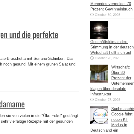
Mercedes vermeldet 70
Prozent Gewinneinbruch
Oktober 30, 2025
gen und die perfekte
Geschäftsklimaindex:
Stimmung in der deutsc
Wirtschaft hellt sich auf
omate-Bruschetta mit Serrano-Schinken. Das
Oktober 28, 2025
uch noch gesund. Mit einem grünen Salat und
Wirtschaft:
Über 80
Prozent der
Unternehme
klagen über desolate
Infrastruktur
 Edamame
Oktober 27, 2025
Suchmaschi
Google führt
en sie von vielen in die "Öko-Ecke" gedrängt
neuen KI-
 sehr vielfältige Rezepte mit der gesunden
Modus in
Deutschland ein