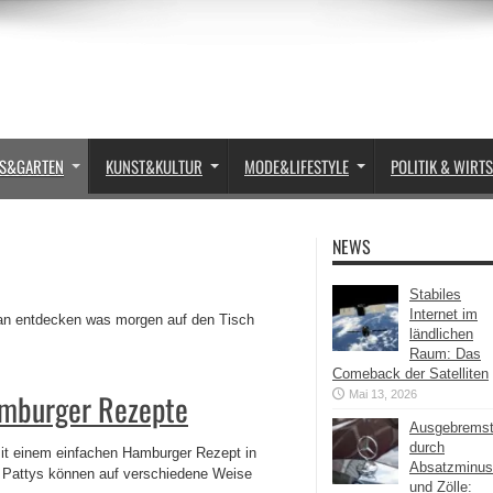
S&GARTEN
KUNST&KULTUR
MODE&LIFESTYLE
POLITIK & WIRT
NEWS
Stabiles
Internet im
man entdecken was morgen auf den Tisch
ländlichen
Raum: Das
Comeback der Satelliten
amburger Rezepte
Mai 13, 2026
Ausgebrems
durch
 mit einem einfachen Hamburger Rezept in
Absatzminus
e Pattys können auf verschiedene Weise
und Zölle: