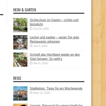
HEIM & GARTEN
Sichtschutz im Garten – schön und
blickdicht
Juni 25, 2026
Lecker und sauber – woran Sie gute
Restaurants erkennen
Juni 2, 2026
Schnell das Hochbeet wieder an den
Start bringen: So geht’s
Mai 11, 2026
REISE
Städtetrips: Tipps für ein Wochenende
März 12, 2026
Uganda: Reiseziel für unterschiedliche