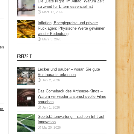
Die „Date Night“ im Alltag: Warum Zeit
zu zweit für Eltern essenziell ist
März 12, 2026
Inflation, Energiepreise und private
Rücklagen: Physische Werte gewinnen
wieder Bedeutung
März 3, 2026
hen
FREIZEIT
Lecker und sauber – woran Sie gute
Restaurants erkennen
Juni 2, 2026
n
Das Comeback des Arthouse-Kinos –
Warum wir wieder anspruchsvolle Filme
brauchen
Juni 1, 2026
ne:
Sportstättenwartung: Tradition trifft auf
Innovation
Mai 20, 2026