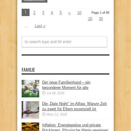
1
2
3
4
5
»
10
Page 1 of 95
20
30
...
Last »
FAMILIE
Der neue Familienhund – ein
besonderer Moment für alle
Juli 28, 2026
Die „Date Night“ im Alltag: Warum Zeit
zu zweit für Eltern essenziell ist
März 12, 2026
Inflation, Energiepreise und private
Rücklagen: Physische Werte gewinnen