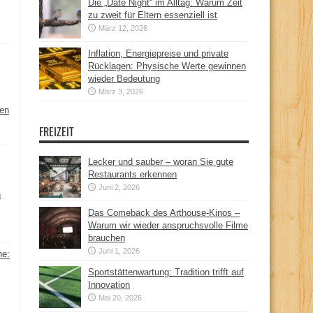
Die „Date Night“ im Alltag: Warum Zeit
zu zweit für Eltern essenziell ist
März 12, 2026
Inflation, Energiepreise und private
Rücklagen: Physische Werte gewinnen
wieder Bedeutung
März 3, 2026
hen
FREIZEIT
Lecker und sauber – woran Sie gute
Restaurants erkennen
Juni 2, 2026
n
Das Comeback des Arthouse-Kinos –
Warum wir wieder anspruchsvolle Filme
brauchen
Juni 1, 2026
ne:
Sportstättenwartung: Tradition trifft auf
Innovation
Mai 20, 2026