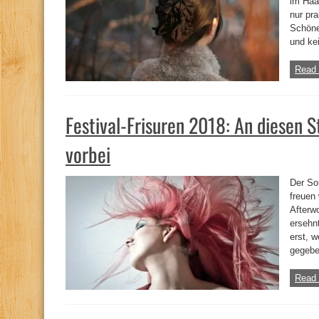
im Haa
nur pr
Schöne
und ke
Read 
Festival-Frisuren 2018: An diesen
vorbei
Der So
freuen
Afterw
ersehn
erst, 
gegebe
Read 