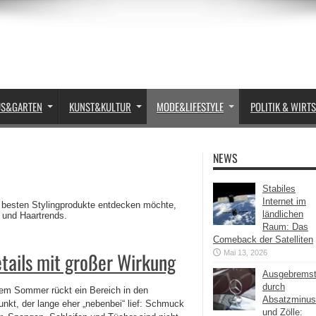
US&GARTEN
KUNST&KULTUR
MODE&LIFESTYLE
POLITIK & WIRT
NEWS
Stabiles
Internet im
 besten Stylingprodukte entdecken möchte,
ländlichen
s und Haartrends.
Raum: Das
Comeback der Satelliten
tails mit großer Wirkung
Mai 13, 2026
Ausgebrems
durch
sem Sommer rückt ein Bereich in den
Absatzminus
unkt, der lange eher „nebenbei“ lief: Schmuck
und Zölle: