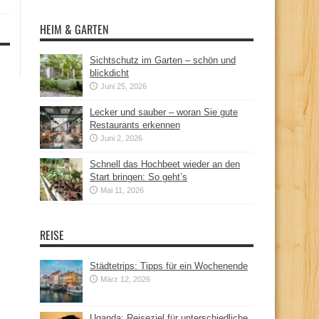
HEIM & GARTEN
Sichtschutz im Garten – schön und
blickdicht
Juni 25, 2026
Lecker und sauber – woran Sie gute
Restaurants erkennen
Juni 2, 2026
Schnell das Hochbeet wieder an den
Start bringen: So geht’s
Mai 11, 2026
REISE
Städtetrips: Tipps für ein Wochenende
März 12, 2026
Uganda: Reiseziel für unterschiedliche