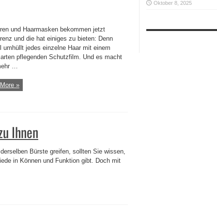
Oktober 8, 2025
ren und Haarmasken bekommen jetzt
renz und die hat einiges zu bieten: Denn
l umhüllt jedes einzelne Haar mit einem
arten pflegenden Schutzfilm. Und es macht
mehr …
More »
zu Ihnen
erselben Bürste greifen, sollten Sie wissen,
iede in Können und Funktion gibt. Doch mit