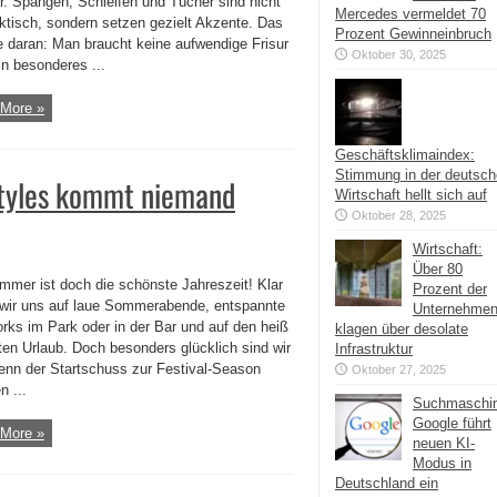
r. Spangen, Schleifen und Tücher sind nicht
Mercedes vermeldet 70
aktisch, sondern setzen gezielt Akzente. Das
Prozent Gewinneinbruch
 daran: Man braucht keine aufwendige Frisur
Oktober 30, 2025
in besonderes ...
More »
Geschäftsklimaindex:
Stimmung in der deutsc
 Styles kommt niemand
Wirtschaft hellt sich auf
Oktober 28, 2025
Wirtschaft:
Über 80
mmer ist doch die schönste Jahreszeit! Klar
Prozent der
 wir uns auf laue Sommerabende, entspannte
Unternehme
orks im Park oder in der Bar und auf den heiß
klagen über desolate
ten Urlaub. Doch besonders glücklich sind wir
Infrastruktur
wenn der Startschuss zur Festival-Season
Oktober 27, 2025
n ...
Suchmaschi
Google führt
More »
neuen KI-
Modus in
Deutschland ein