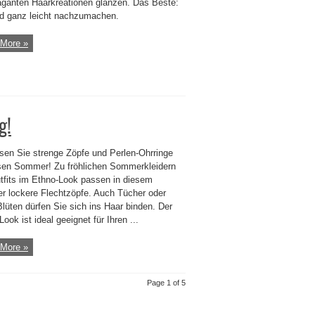
aganten Haarkreationen glänzen. Das Beste:
nd ganz leicht nachzumachen.
More »
g!
sen Sie strenge Zöpfe und Perlen-Ohrringe
esen Sommer! Zu fröhlichen Sommerkleidern
tfits im Ethno-Look passen in diesem
 lockere Flechtzöpfe. Auch Tücher oder
lüten dürfen Sie sich ins Haar binden. Der
Look ist ideal geeignet für Ihren ...
More »
Page 1 of 5