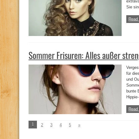
extrav
Sie si
Read 
Sommer Frisuren: Alles außer stren
Verges
für di
und Ou
Sommer
bunte B
Hippie-
Read 
1
2
3
4
5
»