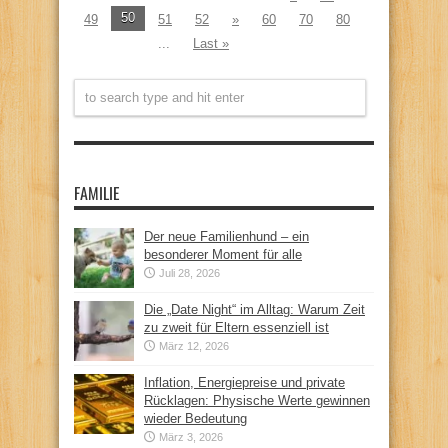
50
49
51
52
»
60
70
80
...
Last »
FAMILIE
Der neue Familienhund – ein
besonderer Moment für alle
Juli 28, 2026
Die „Date Night“ im Alltag: Warum Zeit
zu zweit für Eltern essenziell ist
März 12, 2026
Inflation, Energiepreise und private
Rücklagen: Physische Werte gewinnen
wieder Bedeutung
März 3, 2026