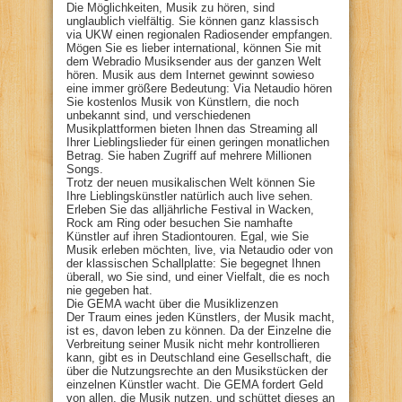
Die Möglichkeiten, Musik zu hören, sind
unglaublich vielfältig. Sie können ganz klassisch
via UKW einen regionalen Radiosender empfangen.
Mögen Sie es lieber international, können Sie mit
dem Webradio Musiksender aus der ganzen Welt
hören. Musik aus dem Internet gewinnt sowieso
eine immer größere Bedeutung: Via Netaudio hören
Sie kostenlos Musik von Künstlern, die noch
unbekannt sind, und verschiedenen
Musikplattformen bieten Ihnen das Streaming all
Ihrer Lieblingslieder für einen geringen monatlichen
Betrag. Sie haben Zugriff auf mehrere Millionen
Songs.
Trotz der neuen musikalischen Welt können Sie
Ihre Lieblingskünstler natürlich auch live sehen.
Erleben Sie das alljährliche Festival in Wacken,
Rock am Ring oder besuchen Sie namhafte
Künstler auf ihren Stadiontouren. Egal, wie Sie
Musik erleben möchten, live, via Netaudio oder von
der klassischen Schallplatte: Sie begegnet Ihnen
überall, wo Sie sind, und einer Vielfalt, die es noch
nie gegeben hat.
Die GEMA wacht über die Musiklizenzen
Der Traum eines jeden Künstlers, der Musik macht,
ist es, davon leben zu können. Da der Einzelne die
Verbreitung seiner Musik nicht mehr kontrollieren
kann, gibt es in Deutschland eine Gesellschaft, die
über die Nutzungsrechte an den Musikstücken der
einzelnen Künstler wacht. Die GEMA fordert Geld
von allen, die Musik nutzen, und schüttet dieses an