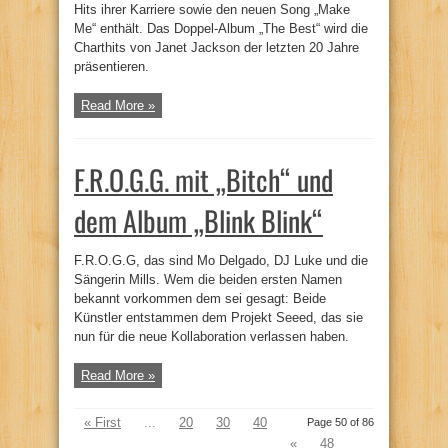
Hits ihrer Karriere sowie den neuen Song „Make
Me“ enthält. Das Doppel-Album „The Best“ wird die
Charthits von Janet Jackson der letzten 20 Jahre
präsentieren.
Read More »
F.R.O.G.G. mit „Bitch“ und
dem Album „Blink Blink“
F.R.O.G.G, das sind Mo Delgado, DJ Luke und die
Sängerin Mills. Wem die beiden ersten Namen
bekannt vorkommen dem sei gesagt: Beide
Künstler entstammen dem Projekt Seeed, das sie
nun für die neue Kollaboration verlassen haben.
Read More »
« First
...
20
30
40
Page 50 of 86
«
48