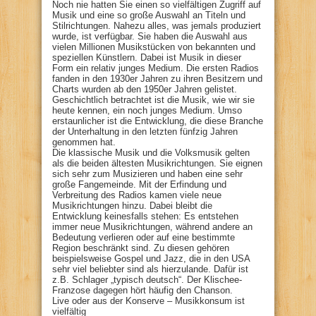
Noch nie hatten Sie einen so vielfältigen Zugriff auf
Musik und eine so große Auswahl an Titeln und
Stilrichtungen. Nahezu alles, was jemals produziert
wurde, ist verfügbar. Sie haben die Auswahl aus
vielen Millionen Musikstücken von bekannten und
speziellen Künstlern. Dabei ist Musik in dieser
Form ein relativ junges Medium. Die ersten Radios
fanden in den 1930er Jahren zu ihren Besitzern und
Charts wurden ab den 1950er Jahren gelistet.
Geschichtlich betrachtet ist die Musik, wie wir sie
heute kennen, ein noch junges Medium. Umso
erstaunlicher ist die Entwicklung, die diese Branche
der Unterhaltung in den letzten fünfzig Jahren
genommen hat.
Die klassische Musik und die Volksmusik gelten
als die beiden ältesten Musikrichtungen. Sie eignen
sich sehr zum Musizieren und haben eine sehr
große Fangemeinde. Mit der Erfindung und
Verbreitung des Radios kamen viele neue
Musikrichtungen hinzu. Dabei bleibt die
Entwicklung keinesfalls stehen: Es entstehen
immer neue Musikrichtungen, während andere an
Bedeutung verlieren oder auf eine bestimmte
Region beschränkt sind. Zu diesen gehören
beispielsweise Gospel und Jazz, die in den USA
sehr viel beliebter sind als hierzulande. Dafür ist
z.B. Schlager „typisch deutsch“. Der Klischee-
Franzose dagegen hört häufig den Chanson.
Live oder aus der Konserve – Musikkonsum ist
vielfältig