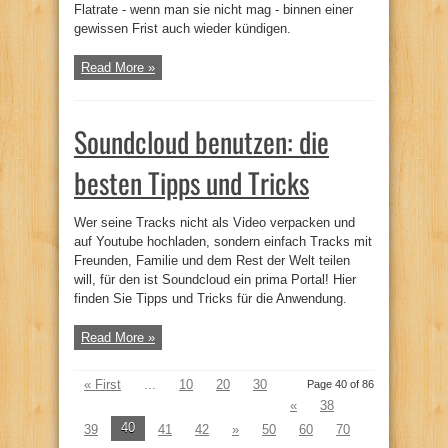
Flatrate - wenn man sie nicht mag - binnen einer
gewissen Frist auch wieder kündigen.
Read More »
Soundcloud benutzen: die
besten Tipps und Tricks
Wer seine Tracks nicht als Video verpacken und
auf Youtube hochladen, sondern einfach Tracks mit
Freunden, Familie und dem Rest der Welt teilen
will, für den ist Soundcloud ein prima Portal! Hier
finden Sie Tipps und Tricks für die Anwendung.
Read More »
« First
...
10
20
30
Page 40 of 86
«
38
40
39
41
42
»
50
60
70