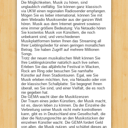
Die Möglichkeiten, Musik zu hören, sind
unglaublich vielfältig. Sie können ganz klassisch
via UKW einen regionalen Radiosender empfangen.
Mögen Sie es lieber international, können Sie mit
dem Webradio Musiksender aus der ganzen Welt
hören. Musik aus dem Internet gewinnt sowieso
eine immer größere Bedeutung: Via Netaudio hören
Sie kostenlos Musik von Künstlern, die noch
unbekannt sind, und verschiedenen
Musikplattformen bieten Ihnen das Streaming all
Ihrer Lieblingslieder für einen geringen monatlichen
Betrag. Sie haben Zugriff auf mehrere Millionen
Songs.
Trotz der neuen musikalischen Welt können Sie
Ihre Lieblingskünstler natürlich auch live sehen.
Erleben Sie das alljährliche Festival in Wacken,
Rock am Ring oder besuchen Sie namhafte
Künstler auf ihren Stadiontouren. Egal, wie Sie
Musik erleben möchten, live, via Netaudio oder von
der klassischen Schallplatte: Sie begegnet Ihnen
überall, wo Sie sind, und einer Vielfalt, die es noch
nie gegeben hat.
Die GEMA wacht über die Musiklizenzen
Der Traum eines jeden Künstlers, der Musik macht,
ist es, davon leben zu können. Da der Einzelne die
Verbreitung seiner Musik nicht mehr kontrollieren
kann, gibt es in Deutschland eine Gesellschaft, die
über die Nutzungsrechte an den Musikstücken der
einzelnen Künstler wacht. Die GEMA fordert Geld
von allen, die Musik nutzen, und schüttet dieses an