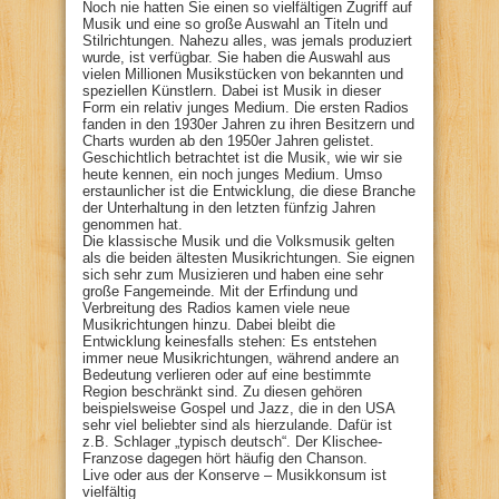
Noch nie hatten Sie einen so vielfältigen Zugriff auf
Musik und eine so große Auswahl an Titeln und
Stilrichtungen. Nahezu alles, was jemals produziert
wurde, ist verfügbar. Sie haben die Auswahl aus
vielen Millionen Musikstücken von bekannten und
speziellen Künstlern. Dabei ist Musik in dieser
Form ein relativ junges Medium. Die ersten Radios
fanden in den 1930er Jahren zu ihren Besitzern und
Charts wurden ab den 1950er Jahren gelistet.
Geschichtlich betrachtet ist die Musik, wie wir sie
heute kennen, ein noch junges Medium. Umso
erstaunlicher ist die Entwicklung, die diese Branche
der Unterhaltung in den letzten fünfzig Jahren
genommen hat.
Die klassische Musik und die Volksmusik gelten
als die beiden ältesten Musikrichtungen. Sie eignen
sich sehr zum Musizieren und haben eine sehr
große Fangemeinde. Mit der Erfindung und
Verbreitung des Radios kamen viele neue
Musikrichtungen hinzu. Dabei bleibt die
Entwicklung keinesfalls stehen: Es entstehen
immer neue Musikrichtungen, während andere an
Bedeutung verlieren oder auf eine bestimmte
Region beschränkt sind. Zu diesen gehören
beispielsweise Gospel und Jazz, die in den USA
sehr viel beliebter sind als hierzulande. Dafür ist
z.B. Schlager „typisch deutsch“. Der Klischee-
Franzose dagegen hört häufig den Chanson.
Live oder aus der Konserve – Musikkonsum ist
vielfältig