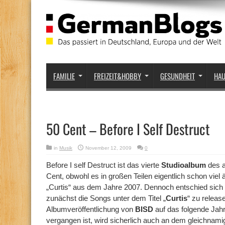
FAMILIE
FREIZEIT&HOBBY
GESUNDHEIT
HA
50 Cent – Before I Self Destruct
in
Musik
November 12, 2009
0
Before I self Destruct ist das vierte
Studioalbum
des 
Cent, obwohl es in großen Teilen eigentlich schon viel 
„Curtis“ aus dem Jahre 2007. Dennoch entschied sich 
zunächst die Songs unter dem Titel „
Curtis
“ zu releas
Albumveröffentlichung von
BISD
auf das folgende Jahr
vergangen ist, wird sicherlich auch an dem gleichnam