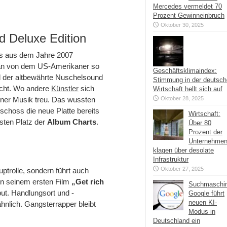
Mercedes vermeldet 70
Prozent Gewinneinbruch
Oktober 30, 2025
d Deluxe Edition
ts aus dem Jahre 2007
man von dem US-Amerikaner so
Geschäftsklimaindex:
d der altbewährte Nuschelsound
Stimmung in der deutsc
echt. Wo andere
Künstler
sich
Wirtschaft hellt sich auf
einer Musik treu. Das wussten
Oktober 28, 2025
choss die neue Platte bereits
Wirtschaft:
rsten Platz der
Album Charts
.
Über 80
Prozent der
Unternehme
klagen über desolate
Infrastruktur
Oktober 27, 2025
ptrolle, sondern führt auch
in seinem ersten Film
„Get rich
Suchmaschi
but. Handlungsort und -
Google führt
neuen KI-
hnlich. Gangsterrapper bleibt
Modus in
Deutschland ein