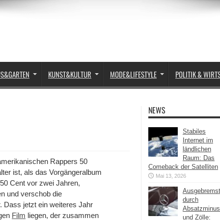
US&GARTEN
KUNST&KULTUR
MODE&LIFESTYLE
POLITIK & WIRT
NEWS
Stabiles
Internet im
ländlichen
Raum: Das
amerikanischen Rappers 50
Comeback der Satelliten
älter ist, als das Vorgängeralbum
Mai 13, 2026
50 Cent vor zwei Jahren,
Ausgebrems
en und verschob die
durch
. Dass jetzt ein weiteres Jahr
Absatzminus
igen
Film
liegen, der zusammen
und Zölle: