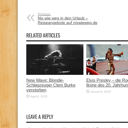
Previous:
Nix wie weg in den Urlaub –
Reiseangebote auf nixwieweg.de
RELATED ARTICLES
New Wave: Blondie-
Elvis Presley – die Ro
Schlagzeuger Clem Burke
Ikone des 20. Jahrhun
verstorben
Januar 8, 2025
April 8, 2025
LEAVE A REPLY