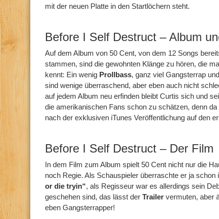
mit der neuen Platte in den Startlöchern steht.
Before I Self Destruct – Album un
Auf dem Album von 50 Cent, von dem 12 Songs berei
stammen, sind die gewohnten Klänge zu hören, die 
kennt: Ein wenig
Prollbass
, ganz viel Gangsterrap un
sind wenige überraschend, aber eben auch nicht schl
auf jedem Album neu erfinden bleibt Curtis sich und s
die amerikanischen Fans schon zu schätzen, denn da s
nach der exklusiven iTunes Veröffentlichung auf den e
Before I Self Destruct – Der Film
In dem Film zum Album spielt 50 Cent nicht nur die Hau
noch Regie. Als Schauspieler überraschte er ja schon 
or die tryin“
, als Regisseur war es allerdings sein De
geschehen sind, das lässt der
Trailer
vermuten, aber ä
eben Gangsterrapper!