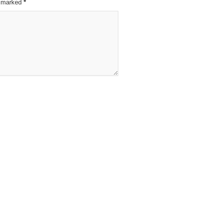
re marked
*