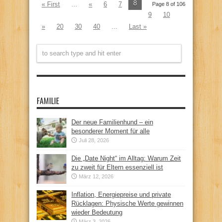
8
« First
...
«
6
7
Page 8 of 106
9
10
»
20
30
40
...
Last »
FAMILIE
Der neue Familienhund – ein
besonderer Moment für alle
Juli 28, 2026
Die „Date Night“ im Alltag: Warum Zeit
zu zweit für Eltern essenziell ist
März 12, 2026
Inflation, Energiepreise und private
Rücklagen: Physische Werte gewinnen
wieder Bedeutung
März 3, 2026