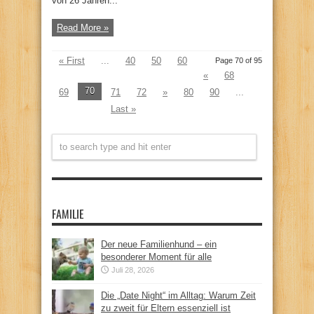
von 26 Jahren...
Read More »
« First
...
40
50
60
Page 70 of 95
«
68
70
69
71
72
»
80
90
...
Last »
FAMILIE
Der neue Familienhund – ein
besonderer Moment für alle
Juli 28, 2026
Die „Date Night“ im Alltag: Warum Zeit
zu zweit für Eltern essenziell ist