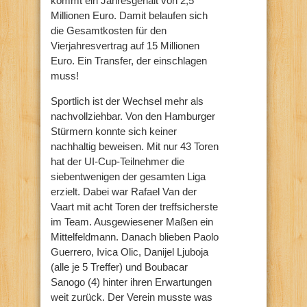
kommt ein Jahresgehalt von 2,5
Millionen Euro. Damit belaufen sich
die Gesamtkosten für den
Vierjahresvertrag auf 15 Millionen
Euro. Ein Transfer, der einschlagen
muss!
Sportlich ist der Wechsel mehr als
nachvollziehbar. Von den Hamburger
Stürmern konnte sich keiner
nachhaltig beweisen. Mit nur 43 Toren
hat der UI-Cup-Teilnehmer die
siebentwenigen der gesamten Liga
erzielt. Dabei war Rafael Van der
Vaart mit acht Toren der treffsicherste
im Team. Ausgewiesener Maßen ein
Mittelfeldmann. Danach blieben Paolo
Guerrero, Ivica Olic, Danijel Ljuboja
(alle je 5 Treffer) und Boubacar
Sanogo (4) hinter ihren Erwartungen
weit zurück. Der Verein musste was