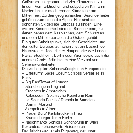
Golfstrom. Insgesamt sind vier Klimazonen zu
finden. Vom arktischen und subpolaren Klima im
Norden bis zur mediterranen Klimazone am
Mittelmeer. Zu den geographischen Besonderheiten
gehören zum einen die Alpen. Hier sind die
schönsten Skigebiete Europas zu finden. Eine
weitere Besonderheit sind die Binnenmeere, zu
denen neben dem Kaspischen, dem Schwarzen
und dem Mittelmeer auch die Ostsee gehört.
Ein guter Anhaltspunkt, sich der Geschichte und
der Kultur Europas zu nähern, ist ein Besuch der
Hauptstädte. Jede dieser Hauptstädte wie London,
Paris, Stockholm, Berlin oder Wien sowie auch die
anderen Großstädte bieten eine Vielzahl von
Sehenswürdigkeiten.
Die wichtigsten Sehenswürdigkeiten Europas sind:
– Eiffelturm/ Sacre Coeur/ Schloss Versailles in
Paris
– Big Ben/Tower of London
– Stonehenge in England
– Grachten in Amsterdam
– Kolosseum/ Sixtinische Kapelle in Rom
– La Sagrada Familia/ Rambla in Barcelona
– Dom in Mailand
– Akropolis in Athen
– Prager Burg/ Karlsbrücke in Prag
– Brandenburger Tor in Berlin
– Naschmarkt/ Schloss Schönbrunn in Wien
Besonders sehenswerte Reiserouten
Der Jakobsweg ist ein Pilgerweg, der unter