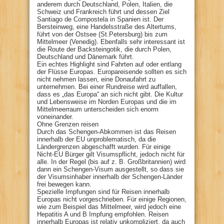
anderem durch Deutschland, Polen, Italien, die
Schweiz und Frankreich führt und dessen Ziel
Santiago de Compostela in Spanien ist. Der
Bersteinweg, eine Handelsstraße des Altertums,
führt von der Ostsee (St.Petersburg) bis zum
Mittelmeer (Venedig). Ebenfalls sehr interessant ist
die Route der Backsteingotik, die durch Polen,
Deutschland und Dänemark führt.
Ein echtes Highlight sind Fahrten auf oder entlang
der Flüsse Europas. Europareisende sollten es sich
nicht nehmen lassen, eine Donaufahrt zu
unternehmen. Bei einer Rundreise wird auffallen,
dass es „das Europa“ an sich nicht gibt. Die Kultur
und Lebensweise im Norden Europas und die im
Mittelmeerraum unterscheiden sich enorm
voneinander.
Ohne Grenzen reisen
Durch das Schengen-Abkommen ist das Reisen
innerhalb der EU unproblematisch, da die
Ländergrenzen abgeschafft wurden. Für einige
Nicht-EU Bürger gilt Visumspflicht, jedoch nicht für
alle. In der Regel (bis auf z. B. Großbritannien) wird
dann ein Schengen-Visum ausgestellt, so dass sie
der Visumsinhaber innerhalb der Schengen-Länder
frei bewegen kann.
Spezielle Impfungen sind für Reisen innerhalb
Europas nicht vorgeschrieben. Für einige Regionen,
wie zum Beispiel das Mittelmeer, wird jedoch eine
Hepatitis A und B Impfung empfohlen. Reisen
innerhalb Europas ist relativ unkompliziert, da auch