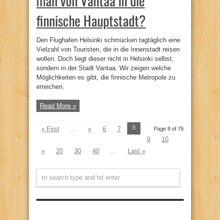
man von Vantaa in die
finnische Hauptstadt?
Den Flughafen Helsinki schmücken tagtäglich eine
Vielzahl von Touristen, die in die Innenstadt reisen
wollen. Doch liegt dieser nicht in Helsinki selbst,
sondern in der Stadt Vantaa. Wir zeigen welche
Möglichkeiten es gibt, die finnische Metropole zu
erreichen.
Read More »
8
« First
...
«
6
7
Page 8 of 76
9
10
»
20
30
40
...
Last »