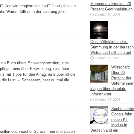
Mercedes vermeldet 70
 Und wie reagiere ich jetzt? Jetzt plötzlich
Prozent Gewinneinbruch
le. Warum fällt er in der Leistung jetzt
Oktober 30, 2025
Geschäftsklimaindex:
Stimmung in der deutsc
Wirtschaft hellt sich auf
Oktober 28, 2025
: ein Buch übers Schwangerwerden, eins
Wirtschaft:
flege, eins über Entwicklung, eins über
Über 80
s mit Tipps für den Alltag, eins über all die
Prozent der
ja die Lust. -- Schaaaatz, hast du mal die
Unternehme
klagen über desolate
Infrastruktur
Oktober 27, 2025
Suchmaschi
Google führt
neuen KI-
Modus in
Deutschland ein
Wir wollen doch nacher Schwimmen und Essen