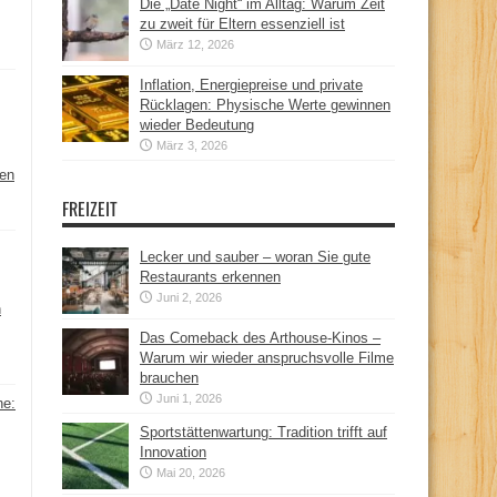
Die „Date Night“ im Alltag: Warum Zeit
zu zweit für Eltern essenziell ist
März 12, 2026
Inflation, Energiepreise und private
Rücklagen: Physische Werte gewinnen
wieder Bedeutung
März 3, 2026
hen
FREIZEIT
Lecker und sauber – woran Sie gute
Restaurants erkennen
Juni 2, 2026
n
Das Comeback des Arthouse-Kinos –
Warum wir wieder anspruchsvolle Filme
brauchen
Juni 1, 2026
ne:
Sportstättenwartung: Tradition trifft auf
Innovation
Mai 20, 2026