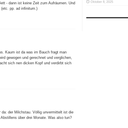
Oktober 8, 2025
ett - dann ist keine Zeit zum Aufräumen. Und
etc. pp. ad infinitum.)
dus. Kaum ist da was im Bauch fragt man
wird gewogen und gerechnet und verglichen,
cht sich nen dicken Kopf und verdirbt sich
a: der Milchstau. Völlig unvermittelt ist die
n Abstillens über drei Monate. Was also tun?