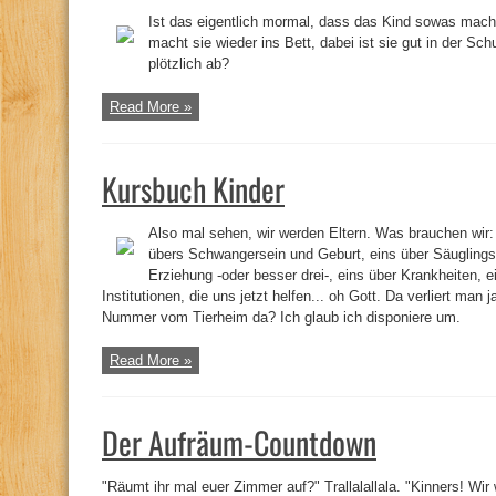
Ist das eigentlich mormal, dass das Kind sowas macht?
macht sie wieder ins Bett, dabei ist sie gut in der Schu
plötzlich ab?
Read More »
Kursbuch Kinder
Also mal sehen, wir werden Eltern. Was brauchen wir
übers Schwangersein und Geburt, eins über Säuglingsp
Erziehung -oder besser drei-, eins über Krankheiten, ein
Institutionen, die uns jetzt helfen... oh Gott. Da verliert man 
Nummer vom Tierheim da? Ich glaub ich disponiere um.
Read More »
Der Aufräum-Countdown
"Räumt ihr mal euer Zimmer auf?" Trallalallala. "Kinners! 