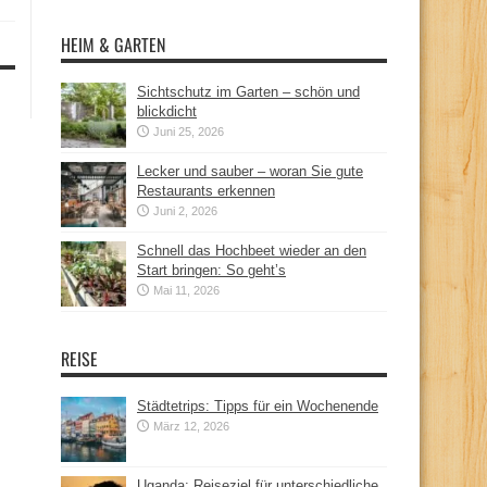
HEIM & GARTEN
Sichtschutz im Garten – schön und
blickdicht
Juni 25, 2026
Lecker und sauber – woran Sie gute
Restaurants erkennen
Juni 2, 2026
Schnell das Hochbeet wieder an den
Start bringen: So geht’s
Mai 11, 2026
REISE
Städtetrips: Tipps für ein Wochenende
März 12, 2026
Uganda: Reiseziel für unterschiedliche