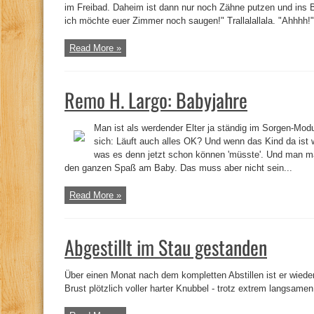
im Freibad. Daheim ist dann nur noch Zähne putzen und ins B
ich möchte euer Zimmer noch saugen!" Trallalallala. "Ahhhh!" (
Read More »
Remo H. Largo: Babyjahre
Man ist als werdender Elter ja ständig im Sorgen-Mo
sich: Läuft auch alles OK? Und wenn das Kind da ist 
was es denn jetzt schon können 'müsste'. Und man ma
den ganzen Spaß am Baby. Das muss aber nicht sein...
Read More »
Abgestillt im Stau gestanden
Über einen Monat nach dem kompletten Abstillen ist er wieder d
Brust plötzlich voller harter Knubbel - trotz extrem langsame