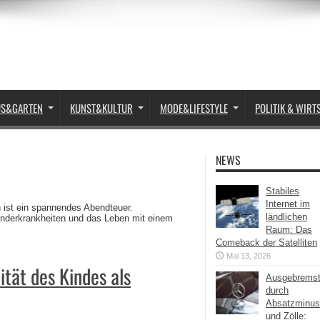
US&GARTEN
KUNST&KULTUR
MODE&LIFESTYLE
POLITIK & WIRT
NEWS
Stabiles
Internet im
 ist ein spannendes Abendteuer.
ländlichen
nderkrankheiten und das Leben mit einem
Raum: Das
Comeback der Satelliten
Mai 13, 2026
ität des Kindes als
Ausgebrems
durch
Absatzminus
und Zölle: