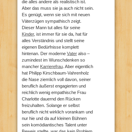
die alles andere als realistisch ist.
Aber das muss sie ja auch nicht sein.
Es genügt, wenn sie sich mit neuen
Väterzügen sympathisch zeigt.
Dieser Mann tut alles für seine
Kinder
, ist immer für sie da, hat für
alles Verständnis und stellt seine
eigenen Bedürfnisse komplett
hintenan. Der moderne
Vater
also –
zumindest im Wunschdenken so
mancher
Karrierefrau
. Aber eigentlich
hat Philipp Kirschbaum-Vahrenholz
die Nase ziemlich voll davon, seiner
beruflich äußerst engagierten und
reichlich wenig empathische Frau
Charlotte dauernd den Rücken
freizuhalten. Solange er selbst
beruflich nicht wirklich vorankam und
nur hie und da auf kleinen Bühnen
sein komödiantisches Talent unter
Beweis stellte, war das kein Problem.