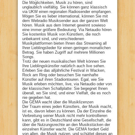
Die Möglichkeiten, Musik zu hören, sind
unglaublich vielfältig. Sie können ganz klassisch
via UKW einen regionalen Radiosender empfangen.
Mögen Sie es lieber international, können Sie mit
dem Webradio Musiksender aus der ganzen Welt
hören. Musik aus dem Internet gewinnt sowieso
eine immer größere Bedeutung: Via Netaudio hören
Sie kostenlos Musik von Künstlern, die noch
unbekannt sind, und verschiedenen
Musikplattformen bieten Ihnen das Streaming all
Ihrer Lieblingslieder für einen geringen monatlichen
Betrag. Sie haben Zugriff auf mehrere Millionen
Songs.
Trotz der neuen musikalischen Welt können Sie
Ihre Lieblingskünstler natürlich auch live sehen.
Erleben Sie das alljährliche Festival in Wacken,
Rock am Ring oder besuchen Sie namhafte
Künstler auf ihren Stadiontouren. Egal, wie Sie
Musik erleben möchten, live, via Netaudio oder von
der klassischen Schallplatte: Sie begegnet Ihnen
überall, wo Sie sind, und einer Vielfalt, die es noch
nie gegeben hat.
Die GEMA wacht über die Musiklizenzen
Der Traum eines jeden Künstlers, der Musik macht,
ist es, davon leben zu können. Da der Einzelne die
Verbreitung seiner Musik nicht mehr kontrollieren
kann, gibt es in Deutschland eine Gesellschaft, die
über die Nutzungsrechte an den Musikstücken der
einzelnen Künstler wacht. Die GEMA fordert Geld
von allen, die Musik nutzen, und schüttet dieses an