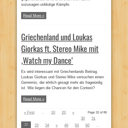
sozusagen unblutige Kämpfe.
Read More »
Griechenland und Loukas
Giorkas ft. Stereo Mike mit
‚Watch my Dance‘
Es wird interessant mit Griechenlands Beitrag.
Loukas Giorkas und Stereo Mike versuchen einen
Genremix, der ehrlich gesagt mehr als fragwürdig
ist. Wie liegen die Chancen für den Contest?
Read More »
« First
...
10
20
«
Page 32 of 86
30
31
32
33
34
»
40
50
60
...