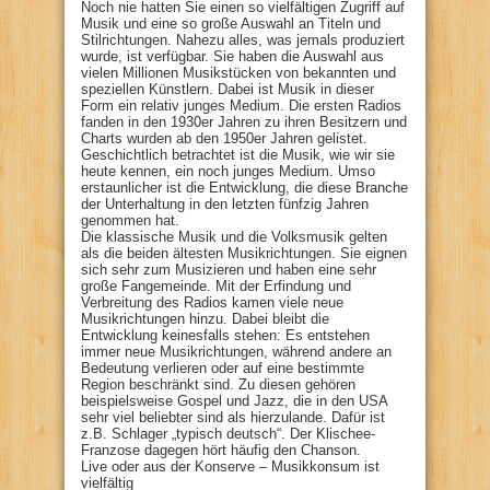
Noch nie hatten Sie einen so vielfältigen Zugriff auf
Musik und eine so große Auswahl an Titeln und
Stilrichtungen. Nahezu alles, was jemals produziert
wurde, ist verfügbar. Sie haben die Auswahl aus
vielen Millionen Musikstücken von bekannten und
speziellen Künstlern. Dabei ist Musik in dieser
Form ein relativ junges Medium. Die ersten Radios
fanden in den 1930er Jahren zu ihren Besitzern und
Charts wurden ab den 1950er Jahren gelistet.
Geschichtlich betrachtet ist die Musik, wie wir sie
heute kennen, ein noch junges Medium. Umso
erstaunlicher ist die Entwicklung, die diese Branche
der Unterhaltung in den letzten fünfzig Jahren
genommen hat.
Die klassische Musik und die Volksmusik gelten
als die beiden ältesten Musikrichtungen. Sie eignen
sich sehr zum Musizieren und haben eine sehr
große Fangemeinde. Mit der Erfindung und
Verbreitung des Radios kamen viele neue
Musikrichtungen hinzu. Dabei bleibt die
Entwicklung keinesfalls stehen: Es entstehen
immer neue Musikrichtungen, während andere an
Bedeutung verlieren oder auf eine bestimmte
Region beschränkt sind. Zu diesen gehören
beispielsweise Gospel und Jazz, die in den USA
sehr viel beliebter sind als hierzulande. Dafür ist
z.B. Schlager „typisch deutsch“. Der Klischee-
Franzose dagegen hört häufig den Chanson.
Live oder aus der Konserve – Musikkonsum ist
vielfältig