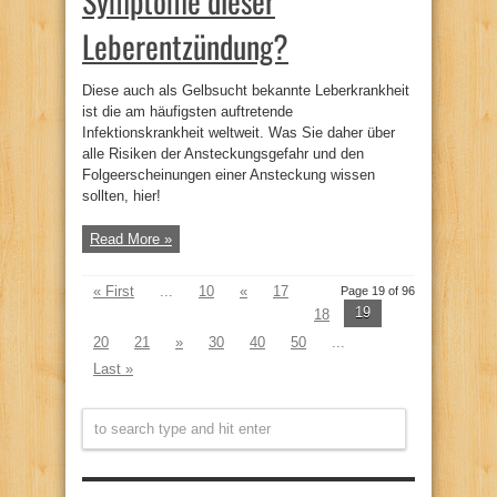
Symptome dieser
Leberentzündung?
Diese auch als Gelbsucht bekannte Leberkrankheit
ist die am häufigsten auftretende
Infektionskrankheit weltweit. Was Sie daher über
alle Risiken der Ansteckungsgefahr und den
Folgeerscheinungen einer Ansteckung wissen
sollten, hier!
Read More »
« First
...
10
«
17
Page 19 of 96
19
18
20
21
»
30
40
50
...
Last »