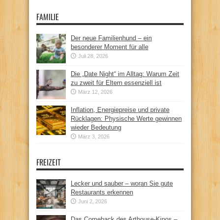
FAMILIE
Der neue Familienhund – ein
besonderer Moment für alle
Juli 28, 2026
Die „Date Night“ im Alltag: Warum Zeit
zu zweit für Eltern essenziell ist
März 12, 2026
Inflation, Energiepreise und private
Rücklagen: Physische Werte gewinnen
wieder Bedeutung
März 3, 2026
FREIZEIT
Lecker und sauber – woran Sie gute
Restaurants erkennen
Juni 2, 2026
Das Comeback des Arthouse-Kinos –