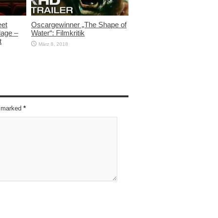
eet
Oscargewinner „The Shape of
lage –
Water“: Filmkritik
t
März 8, 2018
re marked
*