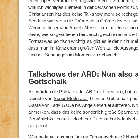
ehemaliges Verbrauchermagazin „Stern TV“ erinnert, ist
wirklich wichtiges Element in der deutschen Politik zu
Christiansen hat dies keine Talkshow mehr so recht ges
Sendung war stets die Crème de la Crème des deutsche
Wenn heute jemand Angela Merkel für eine Diskussi
diese, wie so geschehen bei Jauch gleich eine ganze Se
Format was politisch wichtig ist, gibt es leider nicht meh
dass man im Kanzleramt großen Wert auf die Aussagen
sind die Sendungen im Moment zu schwach.
Talkshows der ARD: Nun also 
Gottschalk
Als würden die Polittalks der ARD nicht reichen, hat ma
Dienste von
Super-Moderator
Thomas Gottschalk gesic
Gäste von Lady GaGa bis Angela Merkel auftreten. Kr
anmerken, dass das keine sonderlich große Spanne v
Persönlichkeiten sei – doch der Durchschnittsdeutsche 
gespannt.
Was bedeutet das nun für uns Fernsehschauer? Natür