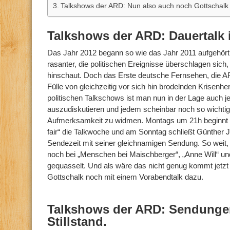
Talkshows der ARD: Nun also auch noch Gottschalk
Talkshows der ARD: Dauertalk 
Das Jahr 2012 begann so wie das Jahr 2011 aufgehört
rasanter, die politischen Ereignisse überschlagen sic
hinschaut. Doch das Erste deutsche Fernsehen, die AR
Fülle von gleichzeitig vor sich hin brodelnden Krisenhe
politischen Talkschows ist man nun in der Lage auch je
auszudiskutieren und jedem scheinbar noch so wichti
Aufmerksamkeit zu widmen. Montags um 21h beginnt F
fair“ die Talkwoche und am Sonntag schließt Günther 
Sendezeit mit seiner gleichnamigen Sendung. So weit,
noch bei „Menschen bei Maischberger“, „Anne Will“ u
gequasselt. Und als wäre das nicht genug kommt jet
Gottschalk noch mit einem Vorabendtalk dazu.
Talkshows der ARD: Sendungen
Stillstand.