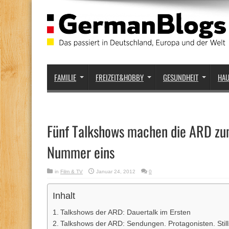
FAMILIE
FREIZEIT&HOBBY
GESUNDHEIT
HA
Fünf Talkshows machen die ARD zu
Nummer eins
in
Film & TV
Januar 24, 2012
0
Inhalt
Talkshows der ARD: Dauertalk im Ersten
Talkshows der ARD: Sendungen. Protagonisten. Still