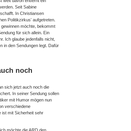
 weit davon entfernt ein
 werden. Seit Sabine
chafft. In Christiansen
n Politikzirkus' aufgetreten.
on gewinnen möchte, bekommt
ndung für sich allein. Ein
r. Ich glaube jedenfalls nicht,
 in den Sendungen legt. Dafür
auch noch
n sich jetzt auch noch die
hert. In seiner Sendung sollen
itiker mit Humor mögen nun
on verschiedene
ist mit Sicherheit sehr
lich möchte die ARD den