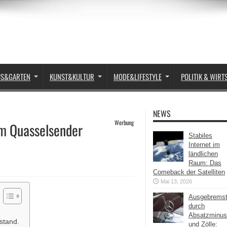
US&GARTEN
KUNST&KULTUR
MODE&LIFESTYLE
POLITIK & WIRT
NEWS
Werbung
m Quasselsender
Stabiles
Internet im
ländlichen
Raum: Das
Comeback der Satelliten
Mai 13, 2026
Ausgebrems
durch
Absatzminus
stand.
und Zölle: