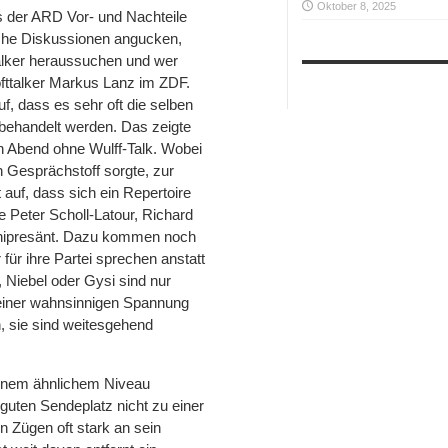
Oktober 8, 2025
 der ARD Vor- und Nachteile
ische Diskussionen angucken,
stalker heraussuchen und wer
Softtalker Markus Lanz im ZDF.
uf, dass es sehr oft die selben
behandelt werden. Das zeigte
n Abend ohne Wulff-Talk. Wobei
n Gesprächstoff sorgte, zur
auf, dass sich ein Repertoire
e Peter Scholl-Latour, Richard
omnipresänt. Dazu kommen noch
für ihre Partei sprechen anstatt
, Niebel oder Gysi sind nur
 einer wahnsinnigen Spannung
, sie sind weitesgehend
 einem ähnlichem Niveau
uten Sendeplatz nicht zu einer
n Zügen oft stark an sein