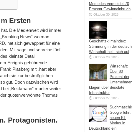
Mercedes vermeldet 70
Prozent Gewinneinbruch
Oktober 30, 2025
im Ersten
 hat. Die Medienwelt wird immer
h, „Breaking News“ wo man
Geschäftsklimaindex:
D, hat sich gewappnet für eine
Stimmung in der deutsc
rden. Mit sage und schreibe fünf
Wirtschaft hellt sich auf
des kleinste Detail
Oktober 28, 2025
gem Ereignis gebührende
Wirtschaft:
rank Plasberg mit „hart aber
Über 80
Jauch sie zur bestmöglichen
Prozent der
 so gut. Doch dazwischen wird
Unternehme
klagen über desolate
nd bei „Beckmann“ munter weiter
Infrastruktur
zt der quotenverwöhnte Thomas
Oktober 27, 2025
Suchmaschi
Google führt
neuen KI-
. Protagonisten.
Modus in
Deutschland ein