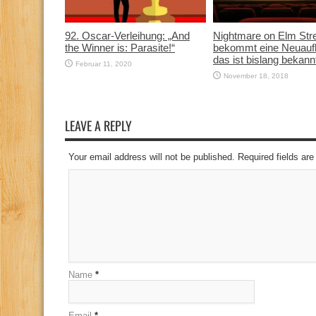
92. Oscar-Verleihung: „And
Nightmare on Elm Str
the Winner is: Parasite!“
bekommt eine Neuauf
das ist bislang bekann
Februar 11, 2020
November 18, 2018
LEAVE A REPLY
Your email address will not be published. Required fields a
Name
*
Email
*