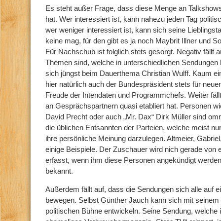
Es steht außer Frage, dass diese Menge an Talkshows
hat. Wer interessiert ist, kann nahezu jeden Tag polit
wer weniger interessiert ist, kann sich seine Liebling
keine mag, für den gibt es ja noch Maybrit Illner und 
Für Nachschub ist folglich stets gesorgt. Negativ fällt a
Themen sind, welche in unterschiedlichen Sendungen 
sich jüngst beim Dauerthema Christian Wulff. Kaum ei
hier natürlich auch der Bundespräsident stets für neue
Freude der Intendaten und Programmchefs. Weiter fällt 
an Gesprächspartnern quasi etabliert hat. Personen wi
David Precht oder auch „Mr. Dax“ Dirk Müller sind 
die üblichen Entsannten der Parteien, welche meist nur 
ihre persönliche Meinung darzulegen. Altmeier, Gabriel
einige Beispiele. Der Zuschauer wird nich gerade von
erfasst, wenn ihm diese Personen angekündigt werden
bekannt.
Außerdem fällt auf, dass die Sendungen sich alle auf
bewegen. Selbst Günther Jauch kann sich mit seinem g
politischen Bühne entwickeln. Seine Sendung, welche i