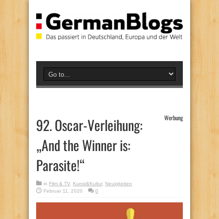
Werbung
92. Oscar-Verleihung:
„And the Winner is:
Parasite!“
in
Film & TV
,
Kunst&Kultur
,
Neuigkeiten
Februar 11, 2020
0