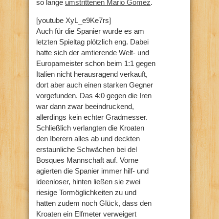
so lange
umstrittenen Mario Gomez
.
[youtube XyL_e9Ke7rs]
Auch für die Spanier wurde es am
letzten Spieltag plötzlich eng. Dabei
hatte sich der amtierende Welt- und
Europameister schon beim 1:1 gegen
Italien nicht herausragend verkauft,
dort aber auch einen starken Gegner
vorgefunden. Das 4:0 gegen die Iren
war dann zwar beeindruckend,
allerdings kein echter Gradmesser.
Schließlich verlangten die Kroaten
den Iberern alles ab und deckten
erstaunliche Schwächen bei del
Bosques Mannschaft auf. Vorne
agierten die Spanier immer hilf- und
ideenloser, hinten ließen sie zwei
riesige Tormöglichkeiten zu und
hatten zudem noch Glück, dass den
Kroaten ein Elfmeter verweigert