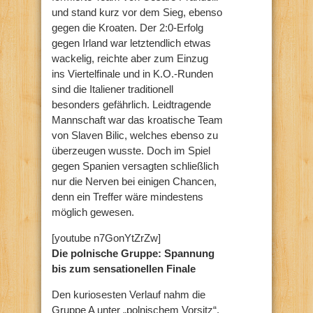
und stand kurz vor dem Sieg, ebenso
gegen die Kroaten. Der 2:0-Erfolg
gegen Irland war letztendlich etwas
wackelig, reichte aber zum Einzug
ins Viertelfinale und in K.O.-Runden
sind die Italiener traditionell
besonders gefährlich. Leidtragende
Mannschaft war das kroatische Team
von Slaven Bilic, welches ebenso zu
überzeugen wusste. Doch im Spiel
gegen Spanien versagten schließlich
nur die Nerven bei einigen Chancen,
denn ein Treffer wäre mindestens
möglich gewesen.
[youtube n7GonYtZrZw]
Die polnische Gruppe: Spannung
bis zum sensationellen Finale
Den kuriosesten Verlauf nahm die
Gruppe A unter „polnischem Vorsitz“.