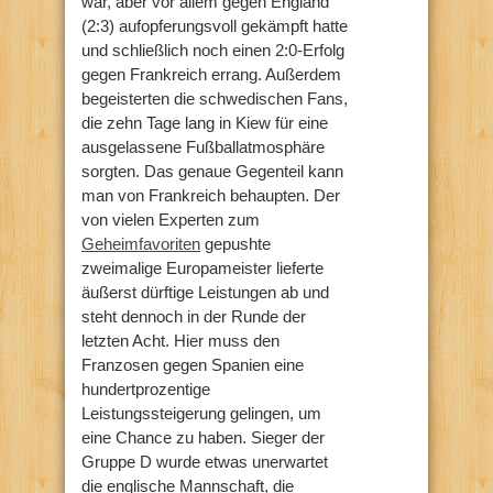
war, aber vor allem gegen England
(2:3) aufopferungsvoll gekämpft hatte
und schließlich noch einen 2:0-Erfolg
gegen Frankreich errang. Außerdem
begeisterten die schwedischen Fans,
die zehn Tage lang in Kiew für eine
ausgelassene Fußballatmosphäre
sorgten. Das genaue Gegenteil kann
man von Frankreich behaupten. Der
von vielen Experten zum
Geheimfavoriten
gepushte
zweimalige Europameister lieferte
äußerst dürftige Leistungen ab und
steht dennoch in der Runde der
letzten Acht. Hier muss den
Franzosen gegen Spanien eine
hundertprozentige
Leistungssteigerung gelingen, um
eine Chance zu haben. Sieger der
Gruppe D wurde etwas unerwartet
die englische Mannschaft, die