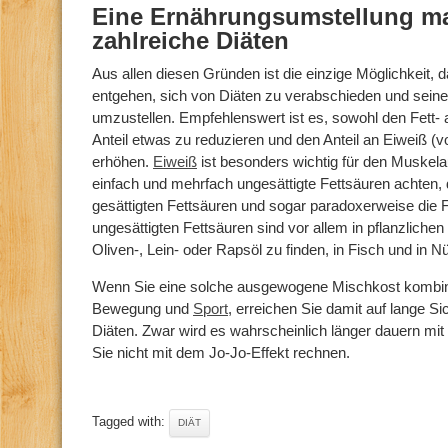
Eine Ernährungsumstellung ma
zahlreiche Diäten
Aus allen diesen Gründen ist die einzige Möglichkeit, 
entgehen, sich von Diäten zu verabschieden und sein
umzustellen. Empfehlenswert ist es, sowohl den Fett- 
Anteil etwas zu reduzieren und den Anteil an Eiweiß (v
erhöhen.
Eiweiß
ist besonders wichtig für den Muskelau
einfach und mehrfach ungesättigte Fettsäuren achten, 
gesättigten Fettsäuren und sogar paradoxerweise die 
ungesättigten Fettsäuren sind vor allem in pflanzlich
Oliven-, Lein- oder Rapsöl zu finden, in Fisch und in N
Wenn Sie eine solche ausgewogene Mischkost kombin
Bewegung und
Sport
, erreichen Sie damit auf lange Si
Diäten. Zwar wird es wahrscheinlich länger dauern m
Sie nicht mit dem Jo-Jo-Effekt rechnen.
Tagged with:
DIÄT