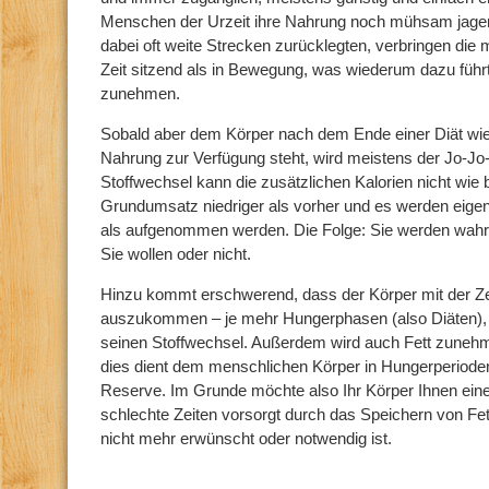
Menschen der Urzeit ihre Nahrung noch mühsam jag
dabei oft weite Strecken zurücklegten, verbringen di
Zeit sitzend als in Bewegung, was wiederum dazu führ
zunehmen.
Sobald aber dem Körper nach dem Ende einer Diät wie
Nahrung zur Verfügung steht, wird meistens der Jo-Jo-
Stoffwechsel kann die zusätzlichen Kalorien nicht wie b
Grundumsatz niedriger als vorher und es werden eigent
als aufgenommen werden. Die Folge: Sie werden wahr
Sie wollen oder nicht.
Hinzu kommt erschwerend, dass der Körper mit der Zei
auszukommen – je mehr Hungerphasen (also Diäten), d
seinen Stoffwechsel. Außerdem wird auch Fett zunehm
dies dient dem menschlichen Körper in Hungerperiode
Reserve. Im Grunde möchte also Ihr Körper Ihnen einen
schlechte Zeiten vorsorgt durch das Speichern von Fe
nicht mehr erwünscht oder notwendig ist.