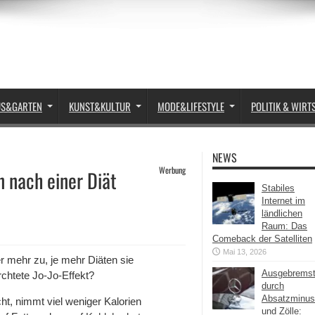
US&GARTEN
KUNST&KULTUR
MODE&LIFESTYLE
POLITIK & WIRT
NEWS
Werbung
 nach einer Diät
Stabiles
Internet im
ländlichen
Raum: Das
Comeback der Satelliten
Mai 13, 2026
 mehr zu, je mehr Diäten sie
Ausgebrems
ürchtete Jo-Jo-Effekt?
durch
Absatzminus
cht, nimmt viel weniger Kalorien
und Zölle: