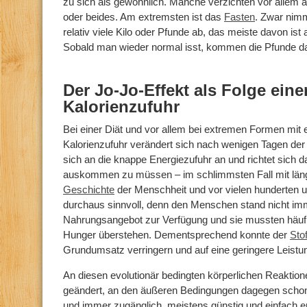
zu sich als gewöhnlich. Manche verzichten vor allem a
oder beides. Am extremsten ist das
Fasten
. Zwar nimm
relativ viele Kilo oder Pfunde ab, das meiste davon ist 
Sobald man wieder normal isst, kommen die Pfunde d
Der Jo-Jo-Effekt als Folge eine
Kalorienzufuhr
Bei einer Diät und vor allem bei extremen Formen mit 
Kalorienzufuhr verändert sich nach wenigen Tagen der
sich an die knappe Energiezufuhr an und richtet sich da
auskommen zu müssen – im schlimmsten Fall mit län
Geschichte
der Menschheit und vor vielen hunderten 
durchaus sinnvoll, denn den Menschen stand nicht imm
Nahrungsangebot zur Verfügung und sie mussten häufi
Hunger überstehen. Dementsprechend konnte der
Sto
Grundumsatz verringern und auf eine geringere Leistun
An diesen evolutionär bedingten körperlichen Reaktione
geändert, an den äußeren Bedingungen dagegen schon: 
und immer zugänglich, meistens günstig und einfach er