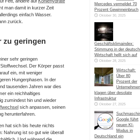
uf Fett, andere auf
Kohlehydrate
Mercedes vermeldet 70
t man damit in kurzer Zeit
Prozent Gewinneinbruch
allerdings einfach Wasser.
Oktober 30, 2025
ann zurück.
r zu geringen
Geschäftsklimaindex:
Stimmung in der deutsc
Wirtschaft hellt sich auf
einer sehr geringen
Oktober 28, 2025
 Stoffwechsel. Der Körper passt
Wirtschaft:
rauf ein, mit weniger
Über 80
geren Hungerphasen. In der
Prozent der
und tausenden Jahren war dies
Unternehme
klagen über desolate
er ein reichhaltiges
Infrastruktur
g zumindest hin und wieder
Oktober 27, 2025
ffwechsel
sich anpassen, seinen
g herunterfahren.
Suchmaschi
Google führt
neuen KI-
n hat sich bis heute nichts
Modus in
Nahrung ist so gut wie überall
Deutschland ein
hältlich. Und während die