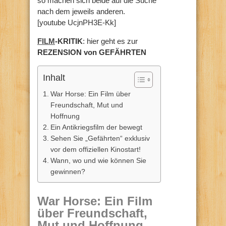
so machen sich beide auf die Suche
nach dem jeweils anderen.
[youtube UcjnPH3E-Kk]
FILM
-KRITIK
: hier geht es zur
REZENSION von GEFÄHRTEN
Inhalt
War Horse: Ein Film über
Freundschaft, Mut und
Hoffnung
Ein Antikriegsfilm der bewegt
Sehen Sie „Gefährten“ exklusiv
vor dem offiziellen Kinostart!
Wann, wo und wie können Sie
gewinnen?
War Horse: Ein Film
über Freundschaft,
Mut und Hoffnung