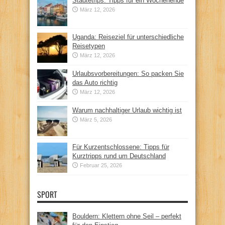
Städtetrips: Tipps für ein Wochenende
März 12, 2026
Uganda: Reiseziel für unterschiedliche
Reisetypen
März 12, 2026
Urlaubsvorbereitungen: So packen Sie
das Auto richtig
März 12, 2026
Warum nachhaltiger Urlaub wichtig ist
März 5, 2026
Für Kurzentschlossene: Tipps für
Kurztripps rund um Deutschland
Februar 25, 2026
SPORT
Bouldern: Klettern ohne Seil – perfekt