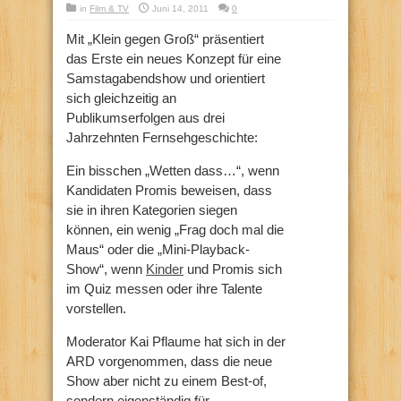
in
Film & TV
Juni 14, 2011
0
Mit „Klein gegen Groß“ präsentiert
das Erste ein neues Konzept für eine
Samstagabendshow und orientiert
sich gleichzeitig an
Publikumserfolgen aus drei
Jahrzehnten Fernsehgeschichte:
Ein bisschen „Wetten dass…“, wenn
Kandidaten Promis beweisen, dass
sie in ihren Kategorien siegen
können, ein wenig „Frag doch mal die
Maus“ oder die „Mini-Playback-
Show“, wenn
Kinder
und Promis sich
im Quiz messen oder ihre Talente
vorstellen.
Moderator Kai Pflaume hat sich in der
ARD vorgenommen, dass die neue
Show aber nicht zu einem Best-of,
sondern eigenständig für