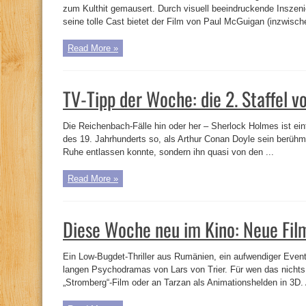
zum Kulthit gemausert. Durch visuell beeindruckende Inszen
seine tolle Cast bietet der Film von Paul McGuigan (inzwisch
Read More »
TV-Tipp der Woche: die 2. Staffel 
Die Reichenbach-Fälle hin oder her – Sherlock Holmes ist ei
des 19. Jahrhunderts so, als Arthur Conan Doyle sein berühm
Ruhe entlassen konnte, sondern ihn quasi von den ...
Read More »
Diese Woche neu im Kino: Neue Fil
Ein Low-Bugdet-Thriller aus Rumänien, ein aufwendiger Event
langen Psychodramas von Lars von Trier. Für wen das nichts i
„Stromberg“-Film oder an Tarzan als Animationshelden in 3D. A