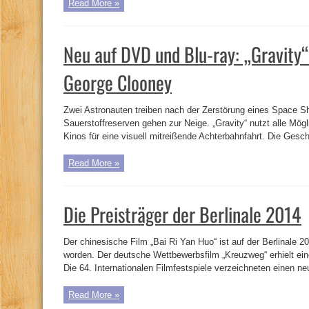
Read More »
Neu auf DVD und Blu-ray: „Gravity“
George Clooney
Zwei Astronauten treiben nach der Zerstörung eines Space Sh
Sauerstoffreserven gehen zur Neige. „Gravity“ nutzt alle Mög
Kinos für eine visuell mitreißende Achterbahnfahrt. Die Geschi
Read More »
Die Preisträger der Berlinale 2014
Der chinesische Film „Bai Ri Yan Huo“ ist auf der Berlinale
worden. Der deutsche Wettbewerbsfilm „Kreuzweg“ erhielt ei
Die 64. Internationalen Filmfestspiele verzeichneten einen n
Read More »