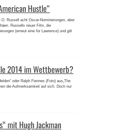
„American Hustle“
id O. Russell acht Oscar-Nominierungen, aber
häen. Russells neuer Film, die
ungen (erneut eine für Lawrence) und gilt
nale 2014 im Wettbewerb?
lden“ oder Ralph Fiennes (Foto) aus„The
hen die Aufmerksamkeit auf sich. Doch nur
rs“ mit Hugh Jackman