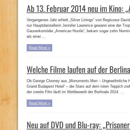
Ab 13. Februar 2014 neu im Kino: 
Vergangenes Jahr erhielt „Silver Linings“ von Regisseur Dav
nur Hauptdarstellerin Jennifer Lawrence gewann eine der Trop
Gaunerkomödie „American Hustle“, bekam sogar zehn Nominier
als einer ...
Read More »
Welche Filme laufen auf der Berli
Ob George Clooney aus „Monuments Men – Ungewöhnliche He
Grand Budapest Hotel“ – die Stars auf dem roten Teppich zie
der zweite Film läuft im Wettbewerb der Berlinale 2014. ...
Read More »
Neu auf DVD und Blu-ray: „Prisone