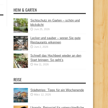
HEIM & GARTEN
Sichtschutz im Garten – schön und
blickdicht
Juni 25, 2026
Lecker und sauber – woran Sie gute
Restaurants erkennen
Juni 2, 2026
Schnell das Hochbeet wieder an den
Start bringen: So geht’s
Mai 11, 2026
REISE
Städtetrips: Tipps für ein Wochenende
März 12, 2026
Uganda: Reiseziel für unterschiedliche