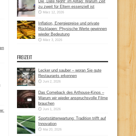
Die „Date Night“ im Alltag: Warum Zeit
zu zweit für Eltern essenziell ist
März 12, 2026
Inflation, Energiepreise und private
Rücklagen: Physische Werte gewinnen
wieder Bedeutung
März 3, 2026
hen
FREIZEIT
Lecker und sauber – woran Sie gute
Restaurants erkennen
Juni 2, 2026
n
Das Comeback des Arthouse-Kinos –
Warum wir wieder anspruchsvolle Filme
brauchen
Juni 1, 2026
ne:
Sportstättenwartung: Tradition trifft auf
Innovation
Mai 20, 2026