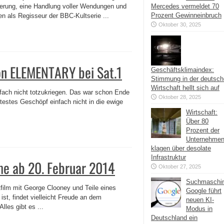
ierung, eine Handlung voller Wendungen und
Mercedes vermeldet 70
Prozent Gewinneinbruch
en als Regisseur der BBC-Kultserie ...
Oktober 30, 2025
von ELEMENTARY bei Sat.1
Geschäftsklimaindex:
Stimmung in der deutsc
Wirtschaft hellt sich auf
nfach nicht totzukriegen. Das war schon Ende
Oktober 28, 2025
testes Geschöpf einfach nicht in die ewige
Wirtschaft:
Über 80
Prozent der
Unternehme
klagen über desolate
Infrastruktur
me ab 20. Februar 2014
Oktober 27, 2025
Suchmaschi
film mit George Clooney und Teile eines
Google führt
st, findet vielleicht Freude an dem
neuen KI-
lles gibt es ...
Modus in
Deutschland ein