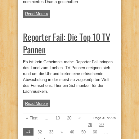
nominiertes Drama geschaffen.
Read More »
Reporter Fail: Die Top 10 TV
Pannen
Es ist kein Geheimnis mehr: Reporter Fail bringen
das Land zum Lachen. TV-Pannen ereignen sich
rund um die Uhr und bieten eine erfrischende
Abwechslung in der meist so zugeknöpften Welt
des Fernsehens. Hier ein Schmankerl für die
Lachmuskeln.
Read More »
« First
...
10
20
«
Page 31 of 325
29
30
31
32
33
»
40
50
60
...