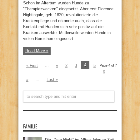
Schon im Altertum wurden Hunde zu
"Therapiezwecken" eingesetzt. Aber erst Florence
Nightingale, geb. 1820, revolutionierte die
Krankenpflege und erkannte auch, dass der
Kontakt mit Hunden sich sehr positiv auf die
Kranken auswirkte. Mittlerweile werden Hunde in
vielen Bereichen eingesetzt.
Read More »
4
« First
...
«
2
3
5
Page 4 of 7
6
»
...
Last »
FAMILIE
Die „Date Night“ im Alltag: Warum Zeit