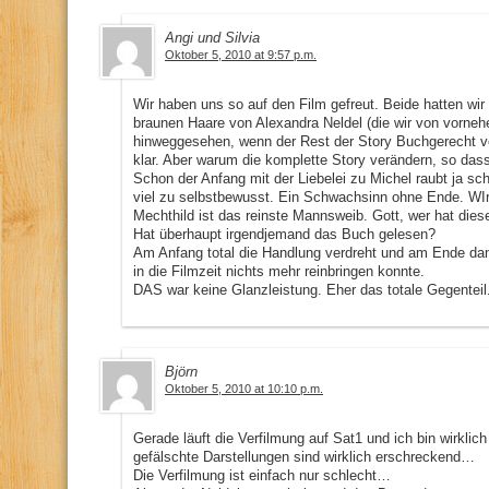
Angi und Silvia
Oktober 5, 2010 at 9:57 p.m.
Wir haben uns so auf den Film gefreut. Beide hatten wir
braunen Haare von Alexandra Neldel (die wir von vornehe
hinweggesehen, wenn der Rest der Story Buchgerecht v
klar. Aber warum die komplette Story verändern, so dass
Schon der Anfang mit der Liebelei zu Michel raubt ja sch
viel zu selbstbewusst. Ein Schwachsinn ohne Ende. WIr 
Mechthild ist das reinste Mannsweib. Gott, wer hat die
Hat überhaupt irgendjemand das Buch gelesen?
Am Anfang total die Handlung verdreht und am Ende dan
in die Filmzeit nichts mehr reinbringen konnte.
DAS war keine Glanzleistung. Eher das totale Gegenteil
Björn
Oktober 5, 2010 at 10:10 p.m.
Gerade läuft die Verfilmung auf Sat1 und ich bin wirkli
gefälschte Darstellungen sind wirklich erschreckend…
Die Verfilmung ist einfach nur schlecht…