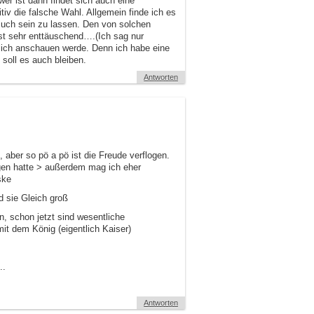
er ist dann findet sich auch eine
tiv die falsche Wahl. Allgemein finde ich es
Buch sein zu lassen. Den von solchen
st sehr enttäuschend….(Ich sag nur
klich anschauen werde. Denn ich habe eine
soll es auch bleiben.
Antworten
, aber so pö a pö ist die Freude verflogen.
ugen hatte > außerdem mag ich eher
ske
nd sie Gleich groß
n, schon jetzt sind wesentliche
t dem König (eigentlich Kaiser)
..
Antworten