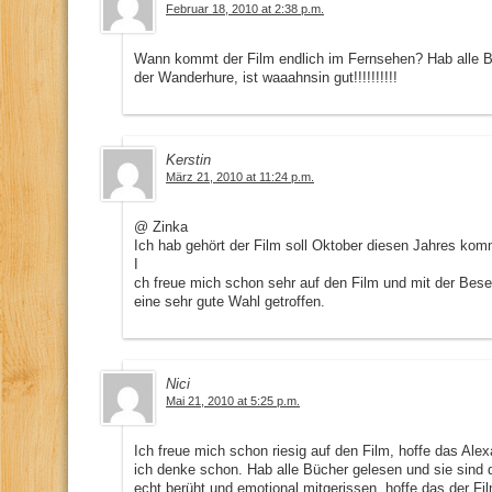
Februar 18, 2010 at 2:38 p.m.
Wann kommt der Film endlich im Fernsehen? Hab alle Bü
der Wanderhure, ist waaahnsin gut!!!!!!!!!!
Kerstin
März 21, 2010 at 11:24 p.m.
@ Zinka
Ich hab gehört der Film soll Oktober diesen Jahres ko
I
ch freue mich schon sehr auf den Film und mit der Bese
eine sehr gute Wahl getroffen.
Nici
Mai 21, 2010 at 5:25 p.m.
Ich freue mich schon riesig auf den Film, hoffe das Ale
ich denke schon. Hab alle Bücher gelesen und sie sind
echt berüht und emotional mitgerissen, hoffe das der Fi