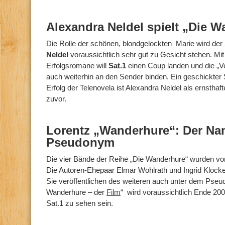
Alexandra Neldel spielt „Die 
Die Rolle der schönen, blondgelockten Marie wird der
Neldel
voraussichtlich sehr gut zu Gesicht stehen. Mit
Erfolgsromane will
Sat.1
einen Coup landen und die „Verl
auch weiterhin an den Sender binden. Ein geschickte
Erfolg der Telenovela ist Alexandra Neldel als ernsthafte
zuvor.
Lorentz „Wanderhure“: Der Nam
Pseudonym
Die vier Bände der Reihe „Die Wanderhure“ wurden v
Die Autoren-Ehepaar Elmar Wohlrath und Ingrid Klocke 
Sie veröffentlichen des weiteren auch unter dem Pseu
Wanderhure – der
Film
“ wird voraussichtlich Ende 20
Sat.1 zu sehen sein.