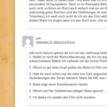
sein, Haare blond zu färben oder? Und wenn das so schw
passendere SChauspielerin. Denn so ist Alexandra defini
auch nicht schlimm ein Buch auch einfach mal nur ein 
wahnsinnig guten Büchern sind die Verfilmungen eh mei
Tintenherz) Ich weiß noch nicht ob ich mir den Film wir
andere Marie vor Augen wenn ich das Buch lese, und so 
jule
September 27, 2010 at 12:44 p.m.
hab mich tierisch gefreut als ich von der verfimung hörte
1. Neldel ist nicht die Wunschbesatzung, die Ich vor a
unbeschriebene Blätter ich verbinde mit der immer Plen
2. Hiltrud ist gut einen Kopf größer als Marie im Film si
3. Habt ihr euch schon mal die seite von Sat1 angesehe
Veränderungen des Skrips bekannt. Marie hat NIE was mi
4. Marie trägt einen Künstlernamen Hanah
5. Hiltrud und Ihre Gefährtinnen pflegen Marie gesund …
6. Ich denke ich werden den Film nicht ansehen.