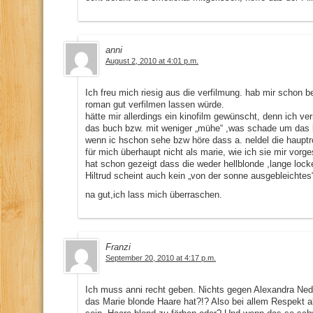
anni
August 2, 2010 at 4:01 p.m.
Ich freu mich riesig aus die verfilmung. hab mir schon 
roman gut verfilmen lassen würde.
hätte mir allerdings ein kinofilm gewünscht, denn ich ve
das buch bzw. mit weniger „mühe“ ,was schade um das b
wenn ic hschon sehe bzw höre dass a. neldel die hauptro
für mich überhaupt nicht als marie, wie ich sie mir vorge
hat schon gezeigt dass die weder hellblonde ,lange lock
Hiltrud scheint auch kein „von der sonne ausgebleichtes
na gut,ich lass mich überraschen.
Franzi
September 20, 2010 at 4:17 p.m.
Ich muss anni recht geben. Nichts gegen Alexandra Nede
das Marie blonde Haare hat?!? Also bei allem Respekt a