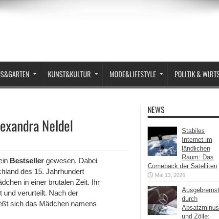
US&GARTEN
KUNST&KULTUR
MODE&LIFESTYLE
POLITIK & WIRT
NEWS
lexandra Neldel
Stabiles
Internet im
ländlichen
Raum: Das
ein
Bestseller
gewesen. Dabei
Comeback der Satelliten
schland des 15. Jahrhundert
Mai 13, 2026
hen in einer brutalen Zeit. Ihr
Ausgebrems
t und verurteilt. Nach der
durch
ließt sich das Mädchen namens
Absatzminus
und Zölle: