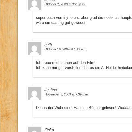
Oktober 2, 2009 at 3:25 p.m.
super buch von iny lorenz aber grad die nedel als hauptda
wäre ein casting gut gewesen.
hetti
Oktober 19, 2009 at 1:19 a.m.
Ich freue mich schon auf den Film!!
Ich kann mir gut vorstellen das es die A. Neldel hinbek
Justine
November 5, 2009 at 7:39 p.m.
Das is der Wahnsinn! Hab alle Bücher gelesen! Waaaahh
Zinka