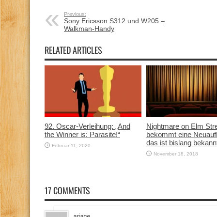
Previous:
Sony Ericsson S312 und W205 –
Walkman-Handy
RELATED ARTICLES
92. Oscar-Verleihung: „And
Nightmare on Elm Str
the Winner is: Parasite!“
bekommt eine Neuauf
das ist bislang bekann
Februar 11, 2020
November 18, 2018
17 COMMENTS
ariane