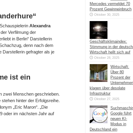
Mercedes vermeldet 70
Prozent Gewinneinbruch
Wanderhure“
Oktober 30, 2025
 Schauspielerin
Alexandra
 der Verfilmung der
iebt in Berlin“ Darstellerin
Geschäftsklimaindex:
r Schachzug, denn nach dem
Stimmung in der deutsc
 Darstellerin gefragter als je
Wirtschaft hellt sich auf
Oktober 28, 2025
Wirtschaft:
Über 80
e ist ein
Prozent der
Unternehme
klagen über desolate
Infrastruktur
on zwei Menschen geschrieben.
Oktober 27, 2025
stehen hinter der Erfolgsreihe.
donym „Eric Maron“. „Die
Suchmaschi
09 oder im nächsten Jahr auf
Google führt
neuen KI-
Modus in
Deutschland ein