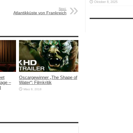
Oktober 8, 2025
Next:
Atlantikküste von Frankreich
eet
Oscargewinner „The Shape of
lage –
Water“: Filmkritik
t
März 8, 2018