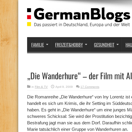
FAMILIE
FREIZEIT&HOBBY
GESUNDHEIT
HA
„Die Wanderhure“ – der Film mit A
in
Film & TV
April 9, 2009
17 Comments
Die Romanreihe „Die Wanderhure“ von Iny Lorentz ist 
handelt es sich um Krimis, die ihr Setting im Süddeut
haben. Es geht in „Die Wanderhure“ um eine junges Mädc
schweres Schicksal: Sie wird der Prostitution bezichtig
Bestrafung jagt man sie aus dem Dorf. Daraufhin sch
Marie tatsächlich einer Gruppe von Wanderhuren an.