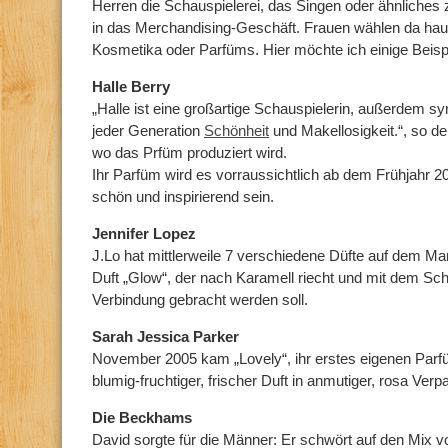
Herren die Schauspielerei, das Singen oder ähnliches z
in das Merchandising-Geschäft. Frauen wählen da haup
Kosmetika oder Parfüms. Hier möchte ich einige Beisp
Halle Berry
„Halle ist eine großartige Schauspielerin, außerdem sym
jeder Generation
Schönheit
und Makellosigkeit.“, so d
wo das Prfüm produziert wird.
Ihr Parfüm wird es vorraussichtlich ab dem Frühjahr 200
schön und inspirierend sein.
Jennifer Lopez
J.Lo hat mittlerweile 7 verschiedene Düfte auf dem M
Duft „Glow“, der nach Karamell riecht und mit dem Sch
Verbindung gebracht werden soll.
Sarah Jessica Parker
November 2005 kam „Lovely“, ihr erstes eigenen Parfüm
blumig-fruchtiger, frischer Duft in anmutiger, rosa Ver
Die Beckhams
David sorgte für die Männer: Er schwört auf den Mix 