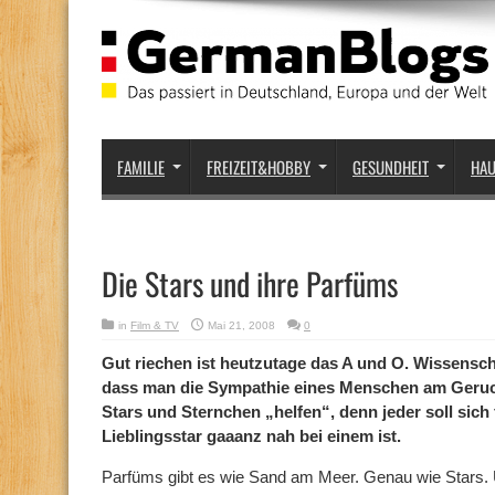
FAMILIE
FREIZEIT&HOBBY
GESUNDHEIT
HA
Die Stars und ihre Parfüms
in
Film & TV
Mai 21, 2008
0
Gut riechen ist heutzutage das A und O. Wissenscha
dass man die Sympathie eines Menschen am Geruch 
Stars und Sternchen „helfen“, denn jeder soll sich
Lieblingsstar gaaanz nah bei einem ist.
Parfüms gibt es wie Sand am Meer. Genau wie Stars