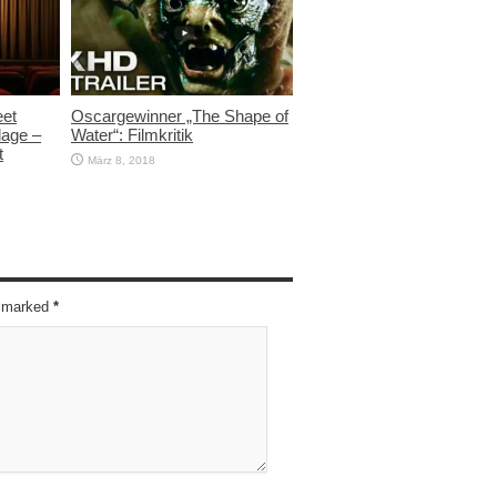
eet
Oscargewinner „The Shape of
lage –
Water“: Filmkritik
t
März 8, 2018
re marked
*