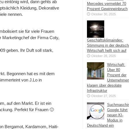
u eintönig wird, dann gehts ab
Mercedes vermeldet 70
tsächlich Kleidung, Dekorative
Prozent Gewinneinbruch
iele nennen.
Oktober 30, 2025
bolisiert sie für viele Frauen
er Marketingchef der Firma Coty,
Geschäftsklimaindex:
Stimmung in der deutsc
9 geben. Ihr Duft soll stark,
Wirtschaft hellt sich auf
Oktober 28, 2025
Wirtschaft:
Über 80
arkt. Begonnen hat es mit dem
Prozent der
immerteint von J.Lo in
Unternehme
klagen über desolate
Infrastruktur
Oktober 27, 2025
, auf den Markt. Er ist ein
Suchmaschi
packung. Perfekt für Frauen 🙂
Google führt
neuen KI-
Modus in
Deutschland ein
von Bergamot, Kardamom, Haiti-