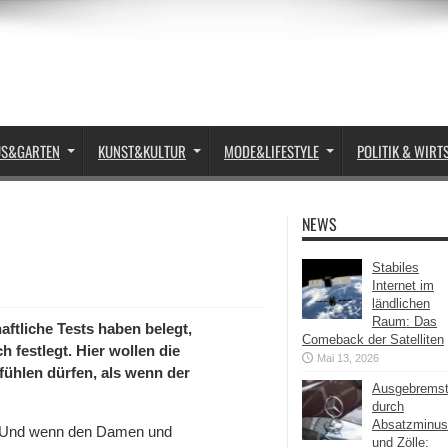
US&GARTEN
KUNST&KULTUR
MODE&LIFESTYLE
POLITIK & WIRT
NEWS
Stabiles
Internet im
ländlichen
Raum: Das
ftliche Tests haben belegt,
Comeback der Satelliten
festlegt. Hier wollen die
Mai 13, 2026
 fühlen dürfen, als wenn der
Ausgebrems
durch
Absatzminus
. Und wenn den Damen und
und Zölle: