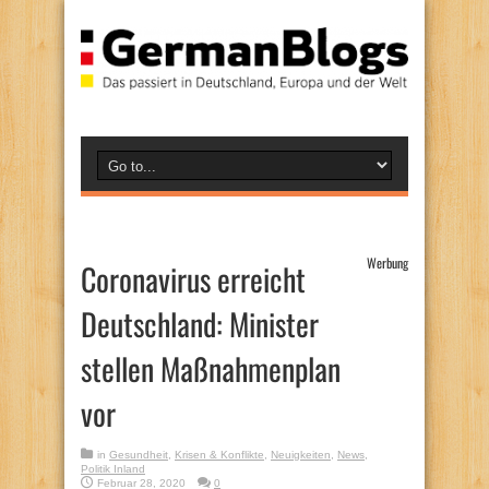
Werbung
Coronavirus erreicht
Deutschland: Minister
stellen Maßnahmenplan
vor
in
Gesundheit
,
Krisen & Konflikte
,
Neuigkeiten
,
News
,
Politik Inland
Februar 28, 2020
0