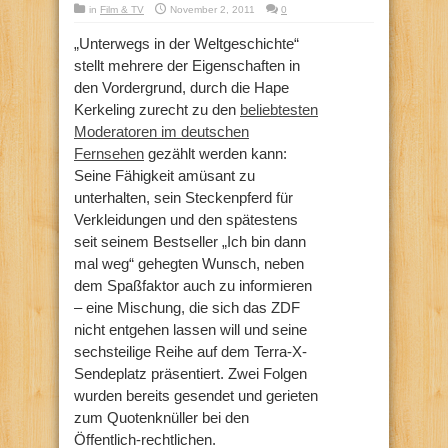
in
Film & TV
November 2, 2011
0
„Unterwegs in der Weltgeschichte“
stellt mehrere der Eigenschaften in
den Vordergrund, durch die Hape
Kerkeling zurecht zu den
beliebtesten
Moderatoren im deutschen
Fernsehen
gezählt werden kann:
Seine Fähigkeit amüsant zu
unterhalten, sein Steckenpferd für
Verkleidungen und den spätestens
seit seinem Bestseller „Ich bin dann
mal weg“ gehegten Wunsch, neben
dem Spaßfaktor auch zu informieren
– eine Mischung, die sich das ZDF
nicht entgehen lassen will und seine
sechsteilige Reihe auf dem Terra-X-
Sendeplatz präsentiert. Zwei Folgen
wurden bereits gesendet und gerieten
zum Quotenknüller bei den
Öffentlich-rechtlichen.