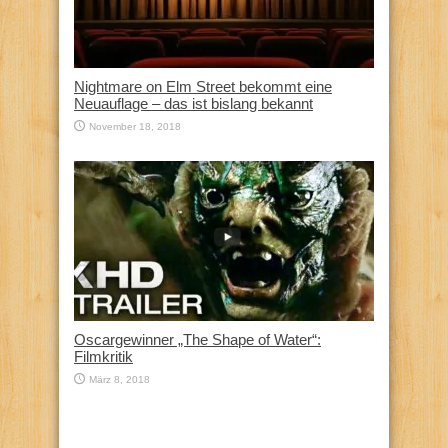
Nightmare on Elm Street bekommt eine
Neuauflage – das ist bislang bekannt
November 18, 2018
Oscargewinner „The Shape of Water“:
Filmkritik
März 8, 2018