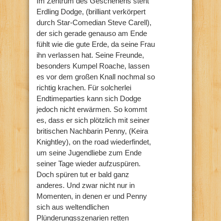
Im Zentrum des Geschehens steht
Erdling Dodge, (brilliant verkörpert
durch Star-Comedian Steve Carell),
der sich gerade genauso am Ende
fühlt wie die gute Erde, da seine Frau
ihn verlassen hat. Seine Freunde,
besonders Kumpel Roache, lassen
es vor dem großen Knall nochmal so
richtig krachen. Für solcherlei
Endtimeparties kann sich Dodge
jedoch nicht erwärmen. So kommt
es, dass er sich plötzlich mit seiner
britischen Nachbarin Penny, (Keira
Knightley), on the road wiederfindet,
um seine Jugendliebe zum Ende
seiner Tage wieder aufzuspüren.
Doch spüren tut er bald ganz
anderes. Und zwar nicht nur in
Momenten, in denen er und Penny
sich aus weltendlichen
Plünderungsszenarien retten