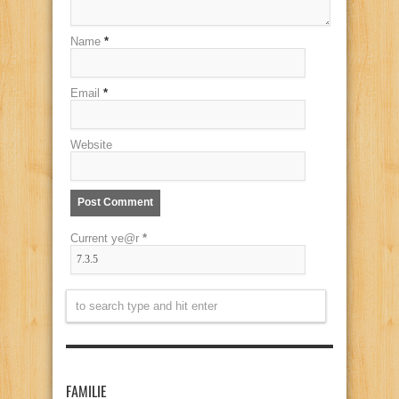
Name
*
Email
*
Website
Current ye@r
*
FAMILIE