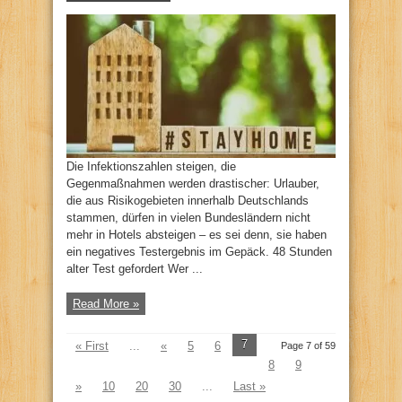
Die Infektionszahlen steigen, die
Gegenmaßnahmen werden drastischer: Urlauber,
die aus Risikogebieten innerhalb Deutschlands
stammen, dürfen in vielen Bundesländern nicht
mehr in Hotels absteigen – es sei denn, sie haben
ein negatives Testergebnis im Gepäck. 48 Stunden
alter Test gefordert Wer ...
Read More »
7
« First
...
«
5
6
Page 7 of 59
8
9
»
10
20
30
...
Last »