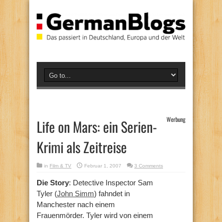
Werbung
Life on Mars: ein Serien-
Krimi als Zeitreise
in
Film & TV
Februar 1, 2007
3 Comments
Die Story
: Detective Inspector Sam
Tyler (
John Simm
) fahndet in
Manchester nach einem
Frauenmörder. Tyler wird von einem