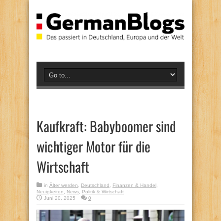
Kaufkraft: Babyboomer sind
wichtiger Motor für die
Wirtschaft
in
Älter werden
,
Deutschland
,
Finanzen & Handel
,
Neuigkeiten
,
News
,
Politik & Wirtschaft
Juni 20, 2025
0