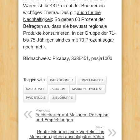
Waren ist für 43 Prozent der Boomer ein
wichtiges Thema. Das gilt
auch für die
Nachhaltigkeit
: So geben 60 Prozent der
Befragten an, dass sie bewusst regionale
Produkte konsumieren. In der Gruppe der 71-
bis 75-Jähirgen sind es mit 70 Prozent sogar
noch mehr.
Bildnachweis: Pixabay, 3336451, pasja1000
Tagged with:
BABYBOOMER
EINZELHANDEL
KAUFKRAFT
KONSUM
MARKENLOYALITÄT
PWC-STUDIE
ZIELGRUPPE
Previous:
Yachtcharter auf Mallorca: Reiseplan
und Empfehlungen
Next:
Rente: Mehr als eine Viertelmillion
Menschen gehen abschlagsfrei früher