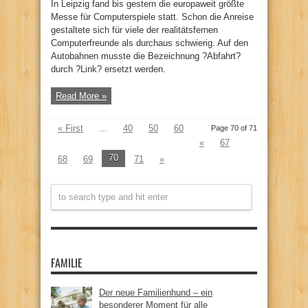
In Leipzig fand bis gestern die europaweit größte
Messe für Computerspiele statt. Schon die Anreise
gestaltete sich für viele der realitätsfernen
Computerfreunde als durchaus schwierig. Auf den
Autobahnen musste die Bezeichnung ?Abfahrt?
durch ?Link? ersetzt werden.
Read More »
« First
...
40
50
60
Page 70 of 71
«
67
70
68
69
71
»
FAMILIE
Der neue Familienhund – ein
besonderer Moment für alle