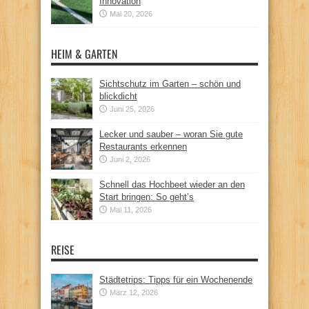
Innovation
Mai 20, 2026
HEIM & GARTEN
Sichtschutz im Garten – schön und
blickdicht
Juni 25, 2026
Lecker und sauber – woran Sie gute
Restaurants erkennen
Juni 2, 2026
Schnell das Hochbeet wieder an den
Start bringen: So geht’s
Mai 11, 2026
REISE
Städtetrips: Tipps für ein Wochenende
März 12, 2026