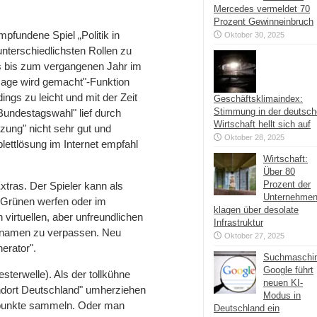
Mercedes vermeldet 70
Prozent Gewinneinbruch
mpfundene Spiel „Politik in
Oktober 30, 2025
 unterschiedlichsten Rollen zu
s bis zum vergangenen Jahr im
 sage wird gemacht"-Funktion
ngs zu leicht und mit der Zeit
Geschäftsklimaindex:
Stimmung in der deutsc
Bundestagswahl" lief durch
Wirtschaft hellt sich auf
zung" nicht sehr gut und
Oktober 28, 2025
lettlösung im Internet empfahl
Wirtschaft:
Über 80
Prozent der
Extras. Der Spieler kann als
Unternehme
e Grünen werfen oder im
klagen über desolate
 virtuellen, aber unfreundlichen
Infrastruktur
Vornamen zu verpassen. Neu
Oktober 27, 2025
erator".
Suchmaschi
Google führt
terwelle). Als der tollkühne
neuen KI-
ndort Deutschland" umherziehen
Modus in
spunkte sammeln. Oder man
Deutschland ein