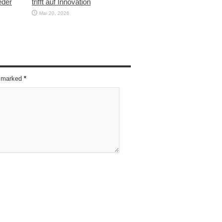
eder
trifft auf Innovation
Mai 20, 2026
re marked
*