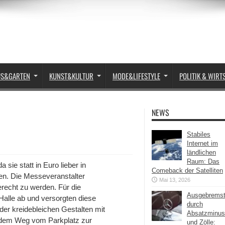
US&GARTEN
KUNST&KULTUR
MODE&LIFESTYLE
POLITIK & WIRT
NEWS
Stabiles
Internet im
ländlichen
Raum: Das
sie statt in Euro lieber in
Comeback der Satelliten
ten. Die Messeveranstalter
Mai 13, 2026
recht zu werden. Für die
Ausgebrems
Halle ab und versorgten diese
durch
der kreidebleichen Gestalten mit
Absatzminus
f dem Weg vom Parkplatz zur
und Zölle: