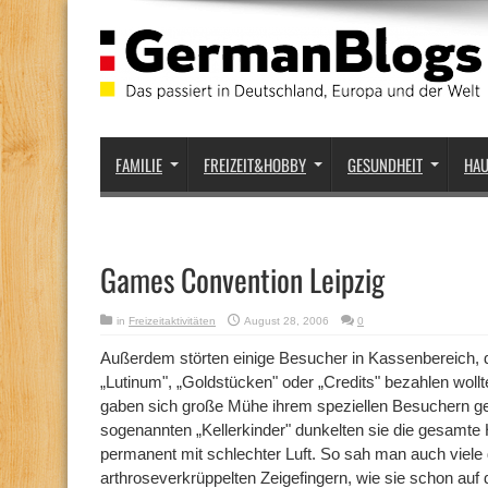
FAMILIE
FREIZEIT&HOBBY
GESUNDHEIT
HA
Games Convention Leipzig
in
Freizeitaktivitäten
August 28, 2006
0
Außerdem störten einige Besucher in Kassenbereich, da 
„Lutinum", „Goldstücken" oder „Credits" bezahlen woll
gaben sich große Mühe ihrem speziellen Besuchern ge
sogenannten „Kellerkinder" dunkelten sie die gesamte 
permanent mit schlechter Luft. So sah man auch viele 
arthroseverkrüppelten Zeigefingern, wie sie schon au