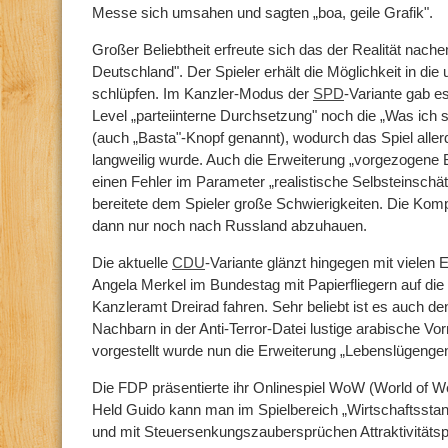
Messe sich umsahen und sagten „boa, geile Grafik".
Großer Beliebtheit erfreute sich das der Realität nache
Deutschland". Der Spieler erhält die Möglichkeit in die
schlüpfen. Im Kanzler-Modus der
SPD
-Variante gab e
Level „parteiinterne Durchsetzung" noch die „Was ich
(auch „Basta"-Knopf genannt), wodurch das Spiel allerdi
langweilig wurde. Auch die Erweiterung „vorgezogene 
einen Fehler im Parameter „realistische Selbsteinschät
bereitete dem Spieler große Schwierigkeiten. Die Komp
dann nur noch nach Russland abzuhauen.
Die aktuelle
CDU
-Variante glänzt hingegen mit vielen 
Angela Merkel im Bundestag mit Papierfliegern auf di
Kanzleramt Dreirad fahren. Sehr beliebt ist es auch den
Nachbarn in der Anti-Terror-Datei lustige arabische 
vorgestellt wurde nun die Erweiterung „Lebenslügengen
Die FDP präsentierte ihr Onlinespiel WoW (World of Wes
Held Guido kann man im Spielbereich „Wirtschaftssta
und mit Steuersenkungszaubersprüchen Attraktivität