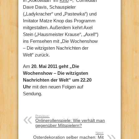
in „Kokowääh“ im
Kino
–, Comedian
Dave Davis, Schauspieler
(„Ladykracher“ und „Pastewka“) und
Imitator Matze Knop das Programm
mitgestalten. Außerdem kehrt Axel
Stein („Hausmeister Krause“, „Axel!“)
ins Fernsehen mit „Die Wochenshow
– Die witzigsten Nachrichten der
Welt“ zurück.
Am
20. Mai 2011 geht „Die
Wochenshow – Die witzigsten
Nachrichten der Welt“ um 22.20
Uhr
mit den neuen Folgen auf
Sendung.
Previous:
Onlinerollenspiele: Wie verhält man
gegenüber Mitspielern?
Next:
Osterdekoration selber machen: Mit