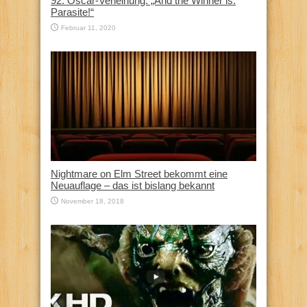
92. Oscar-Verleihung: „And the Winner is:
Parasite!“
Februar 11, 2020
Nightmare on Elm Street bekommt eine
Neuauflage – das ist bislang bekannt
November 18, 2018