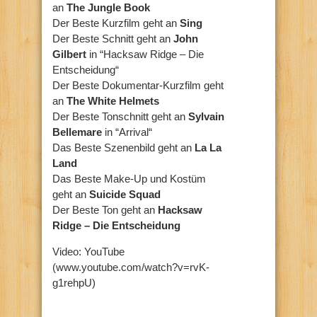
an
The Jungle Book
Der Beste Kurzfilm geht an
Sing
Der Beste Schnitt geht an
John
Gilbert
in “Hacksaw Ridge – Die
Entscheidung“
Der Beste Dokumentar-Kurzfilm geht
an
The White Helmets
Der Beste Tonschnitt geht an
Sylvain
Bellemare
in “Arrival“
Das Beste Szenenbild geht an
La La
Land
Das Beste Make-Up und Kostüm
geht an
Suicide Squad
Der Beste Ton geht an
Hacksaw
Ridge – Die Entscheidung
Video: YouTube
(www.youtube.com/watch?v=rvK-
g1rehpU)