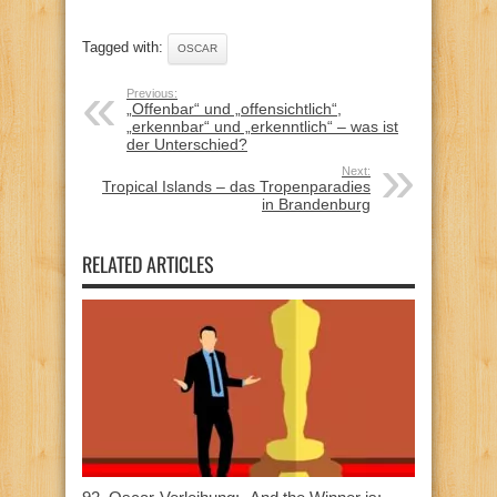
Tagged with:
OSCAR
Previous:
„Offenbar“ und „offensichtlich“,
„erkennbar“ und „erkenntlich“ – was ist
der Unterschied?
Next:
Tropical Islands – das Tropenparadies
in Brandenburg
RELATED ARTICLES