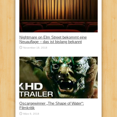
Nightmare on Elm Street bekommt eine
Neuauflage – das ist bislang bekannt
November 18, 2018
Oscargewinner „The Shape of Water“:
Filmkritik
März 8, 2018