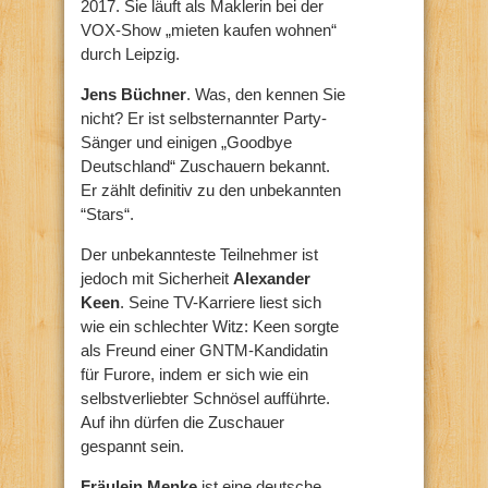
2017. Sie läuft als Maklerin bei der
VOX-Show „mieten kaufen wohnen“
durch Leipzig.
Jens Büchner
. Was, den kennen Sie
nicht? Er ist selbsternannter Party-
Sänger und einigen „Goodbye
Deutschland“ Zuschauern bekannt.
Er zählt definitiv zu den unbekannten
“Stars“.
Der unbekannteste Teilnehmer ist
jedoch mit Sicherheit
Alexander
Keen
. Seine TV-Karriere liest sich
wie ein schlechter Witz: Keen sorgte
als Freund einer GNTM-Kandidatin
für Furore, indem er sich wie ein
selbstverliebter Schnösel aufführte.
Auf ihn dürfen die Zuschauer
gespannt sein.
Fräulein Menke
ist eine deutsche