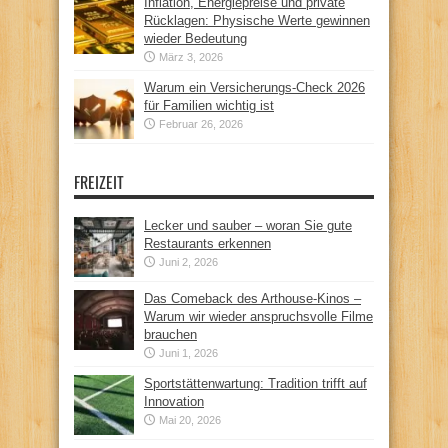
Inflation, Energiepreise und private
Rücklagen: Physische Werte gewinnen
wieder Bedeutung
März 3, 2026
Warum ein Versicherungs-Check 2026
für Familien wichtig ist
Februar 26, 2026
FREIZEIT
Lecker und sauber – woran Sie gute
Restaurants erkennen
Juni 2, 2026
Das Comeback des Arthouse-Kinos –
Warum wir wieder anspruchsvolle Filme
brauchen
Juni 1, 2026
Sportstättenwartung: Tradition trifft auf
Innovation
Mai 20, 2026