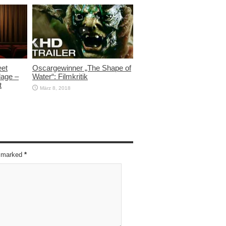
eet
Oscargewinner „The Shape of
lage –
Water“: Filmkritik
t
März 8, 2018
re marked
*