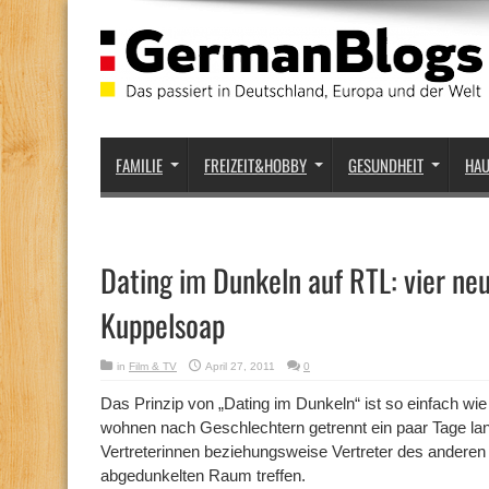
FAMILIE
FREIZEIT&HOBBY
GESUNDHEIT
HA
Dating im Dunkeln auf RTL: vier ne
Kuppelsoap
in
Film & TV
April 27, 2011
0
Das Prinzip von „Dating im Dunkeln“ ist so einfach wie
wohnen nach Geschlechtern getrennt ein paar Tage lang 
Vertreterinnen beziehungsweise Vertreter des anderen
abgedunkelten Raum treffen.