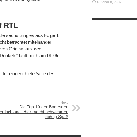
Oktober 8, 2025
f RTL
die sechs Singles aus Folge 1
icht betrachtet miteinander
eren Original aus den
 Dunkeln“ läuft noch am
01.05.,
.
für eingerichtete Seite des
Next:
Die Top 10 der Badeseen
eutschland: Hier macht schwimmen
richtig Spaß