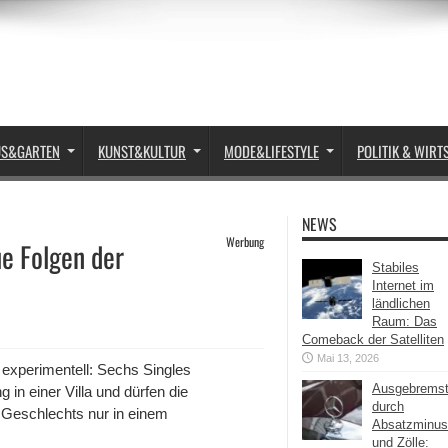
US&GARTEN
KUNST&KULTUR
MODE&LIFESTYLE
POLITIK & WIRT
NEWS
Werbung
ue Folgen der
Stabiles
Internet im
ländlichen
Raum: Das
Comeback der Satelliten
Mai 13, 2026
 experimentell: Sechs Singles
Ausgebrems
in einer Villa und dürfen die
durch
 Geschlechts nur in einem
Absatzminus
und Zölle: