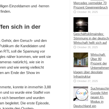
Mercedes vermeldet 70
illigen Einzeldamen und -herren
Prozent Gewinneinbruch
finden.
Oktober 30, 2025
fen sich in der
Geschäftsklimaindex:
Stimmung in der deutsc
as Gehör, den Geruch- und den
Wirtschaft hellt sich auf
 Publikum die Kandidaten und
Oktober 28, 2025
 RTL soll die Spannung vor
Wirtschaft:
ngles näher kommen, wie weit sie
Über 80
meras natürlich), wie sie in
Prozent der
eren und wie wenig vielleicht
Unternehme
klagen über desolate
aten am Ende der Show im
Infrastruktur
Oktober 27, 2025
immerte, konnte in immerhin 3,88
Suchmaschi
n und so wurde eine Staffel von
Google führt
neuen KI-
en sich bewerben und wurden
Modus in
m begleitet. Die erste Episode,
Deutschland ein
e, konnte den Quoten-