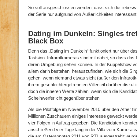
So soll ausgeschlossen werden, dass sich die liebesw
der Serie nur aufgrund von Äußerlichkeiten interessant 
Dating im Dunkeln: Singles tref
Black Box
Denn das „Dating im Dunkeln“ funktioniert nur über d
Tastsinn. Infrarotkameras sind mit dabei, so dass das
deren Umgebung sehen können. In der Kuppelshow von
allem darin bestehen, herauszufinden, wie sich die Si
gehen, wenn niemand etwas sieht (außer den Infrarotka
ihrem geschlechtergetrennten Villenteil darüber diskuti
doch die inneren Werte zählen, wenn sich die Kandid
Scheinwerferlicht gegenüber stehen.
Als die Pilotfolge im November 2010 über den Äther fl
Millionen Zuschauern einiges Interesse geweckt werde
vier Folgen in Auftrag gegeben. Die Kandidaten konnt
anschließend vier Tage lang in der Villa vom Kameratea
die am Ostersonntag 2011 von RTL ausgestrahlt wurd