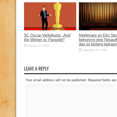
92. Oscar-Verleihung: „And
Nightmare on Elm Str
the Winner is: Parasite!“
bekommt eine Neuauf
das ist bislang bekann
Februar 11, 2020
November 18, 2018
LEAVE A REPLY
Your email address will not be published. Required fields a