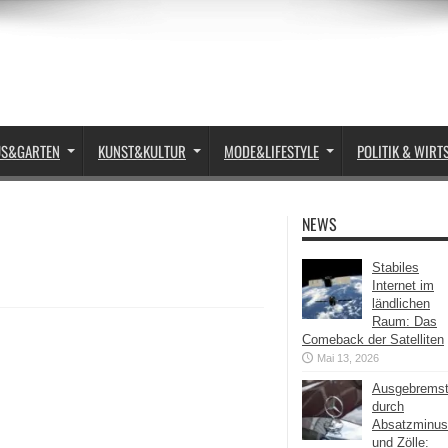
US&GARTEN
KUNST&KULTUR
MODE&LIFESTYLE
POLITIK & WIRT
NEWS
Stabiles
Internet im
ländlichen
Raum: Das
Comeback der Satelliten
Mai 13, 2026
Ausgebrems
durch
Absatzminus
und Zölle: