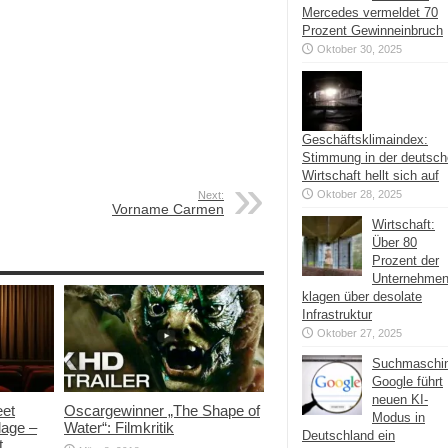
Mercedes vermeldet 70
Prozent Gewinneinbruch
Oktober 30, 2025
Geschäftsklimaindex:
Stimmung in der deutsc
Wirtschaft hellt sich auf
Oktober 28, 2025
Next:
Vorname Carmen
Wirtschaft:
Über 80
Prozent der
Unternehme
klagen über desolate
Infrastruktur
Oktober 27, 2025
Suchmaschi
Google führt
neuen KI-
eet
Oscargewinner „The Shape of
Modus in
lage –
Water“: Filmkritik
Deutschland ein
t