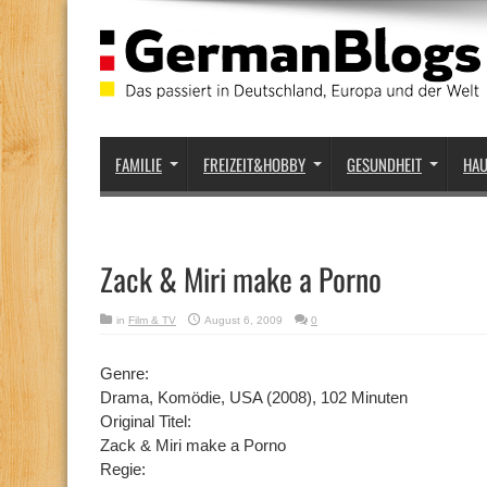
FAMILIE
FREIZEIT&HOBBY
GESUNDHEIT
HA
Zack & Miri make a Porno
in
Film & TV
August 6, 2009
0
Genre:
Drama, Komödie, USA (2008), 102 Minuten
Original Titel:
Zack & Miri make a Porno
Regie: