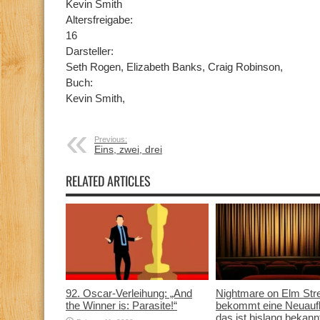
Kevin Smith
Altersfreigabe:
16
Darsteller:
Seth Rogen, Elizabeth Banks, Craig Robinson,
Buch:
Kevin Smith,
Previous:
Eins, zwei, drei
RELATED ARTICLES
92. Oscar-Verleihung: „And
Nightmare on Elm Str
the Winner is: Parasite!“
bekommt eine Neuauf
das ist bislang bekann