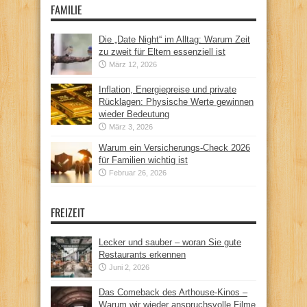
FAMILIE
Die „Date Night“ im Alltag: Warum Zeit
zu zweit für Eltern essenziell ist
März 12, 2026
Inflation, Energiepreise und private
Rücklagen: Physische Werte gewinnen
wieder Bedeutung
März 3, 2026
Warum ein Versicherungs-Check 2026
für Familien wichtig ist
Februar 26, 2026
FREIZEIT
Lecker und sauber – woran Sie gute
Restaurants erkennen
Juni 2, 2026
Das Comeback des Arthouse-Kinos –
Warum wir wieder anspruchsvolle Filme