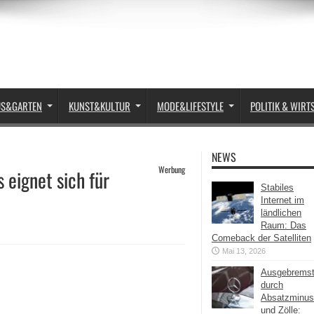
US&GARTEN
KUNST&KULTUR
MODE&LIFESTYLE
POLITIK & WIRT
NEWS
Werbung
 eignet sich für
Stabiles
Internet im
ländlichen
Raum: Das
Comeback der Satelliten
Mai 13, 2026
Ausgebrems
durch
Absatzminus
und Zölle: