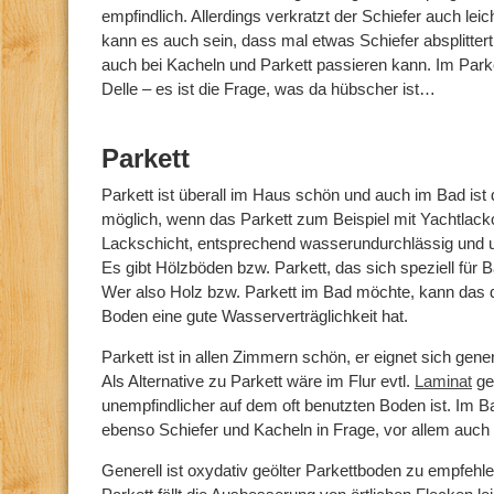
empfindlich. Allerdings verkratzt der Schiefer auch leic
kann es auch sein, dass mal etwas Schiefer absplitte
auch bei Kacheln und Parkett passieren kann. Im Park
Delle – es ist die Frage, was da hübscher ist…
Parkett
Parkett ist überall im Haus schön und auch im Bad ist 
möglich, wenn das Parkett zum Beispiel mit Yachtlacko
Lackschicht, entsprechend wasserundurchlässig und 
Es gibt Hölzböden bzw. Parkett, das sich speziell für
Wer also Holz bzw. Parkett im Bad möchte, kann das d
Boden eine gute Wasserverträglichkeit hat.
Parkett ist in allen Zimmern schön, er eignet sich gener
Als Alternative zu Parkett wäre im Flur evtl.
Laminat
ge
unempfindlicher auf dem oft benutzten Boden ist. Im Ba
ebenso Schiefer und Kacheln in Frage, vor allem auch 
Generell ist oxydativ geölter Parkettboden zu empfehl