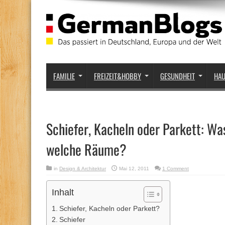
FAMILIE
FREIZEIT&HOBBY
GESUNDHEIT
HA
Schiefer, Kacheln oder Parkett: Was
welche Räume?
in
Design & Architektur
Mai 12, 2011
1 Comment
Inhalt
Schiefer, Kacheln oder Parkett?
Schiefer