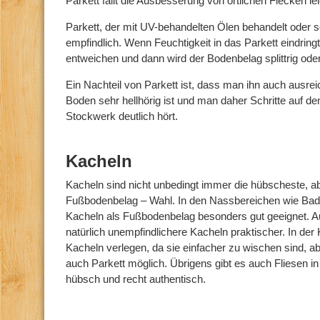
Parkett fällt die Ausbesserung von örtlichen Flecken lei
Parkett, der mit UV-behandelten Ölen behandelt oder so
empfindlich. Wenn Feuchtigkeit in das Parkett eindring
entweichen und dann wird der Bodenbelag splittrig oder 
Ein Nachteil von Parkett ist, dass man ihn auch aus
Boden sehr hellhörig ist und man daher Schritte auf d
Stockwerk deutlich hört.
Kacheln
Kacheln sind nicht unbedingt immer die hübscheste, abe
Fußbodenbelag – Wahl. In den Nassbereichen wie Bad
Kacheln als Fußbodenbelag besonders gut geeignet. A
natürlich unempfindlichere Kacheln praktischer. In d
Kacheln verlegen, da sie einfacher zu wischen sind, abe
auch Parkett möglich. Übrigens gibt es auch Fliesen in
hübsch und recht authentisch.