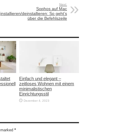
Next:
Sophos auf Mac
installieren/deinstallieren: So geht’s
über die Befehlszeile
taltet
Einfach und elegant –
ssionell
zeitloses Wohnen mit einem
minimalistischen
Einrichtungsstil
Dezember 4, 2023
re marked
*