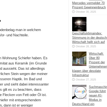
Mercedes vermeldet 70
Prozent Gewinneinbruch
Oktober 30, 2025
?
bodenbelag man in welchem
Geschäftsklimaindex:
Vor- und Nachteile.
Stimmung in der deutsc
Wirtschaft hellt sich auf
Oktober 28, 2025
Wirtschaft:
n Wohnung Schiefer haben. Es
Über 80
Prozent der
-Imitat aus Keramik (im Grunde
Unternehme
d aussieht. Das ist allerdings
klagen über desolate
rlichen Stein wegen der meiner
Infrastruktur
sseren Haptik. Im Bad und
Oktober 27, 2025
er und sieht dabei interessanter
Suchmaschi
s gilt es zu beachten, dass
Google führt
e Flecken von Fett oder Öl ist.
neuen KI-
hiefer mit entsprechendem
Modus in
Deutschland ein
, dann ist er weniger