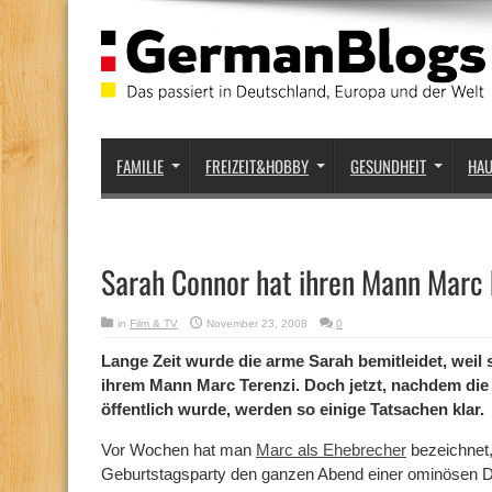
FAMILIE
FREIZEIT&HOBBY
GESUNDHEIT
HA
Sarah Connor hat ihren Mann Marc
in
Film & TV
November 23, 2008
0
Lange Zeit wurde die arme Sarah bemitleidet, weil s
ihrem Mann Marc Terenzi. Doch jetzt, nachdem die
öffentlich wurde, werden so einige Tatsachen klar.
Vor Wochen hat man
Marc als Ehebrecher
bezeichnet, 
Geburtstagsparty den ganzen Abend einer ominösen