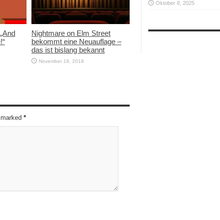
Oktober 8, 2025
 „And
Nightmare on Elm Street
!“
bekommt eine Neuauflage –
das ist bislang bekannt
November 18, 2018
re marked
*