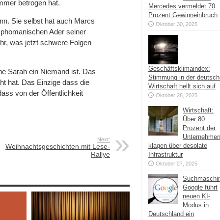
immer betrogen hat.
Mercedes vermeldet 70
Prozent Gewinneinbruch
nn. Sie selbst hat auch Marcs
Oktober 30, 2025
ymphomanischen Ader seiner
 ihr, was jetzt schwere Folgen
Geschäftsklimaindex:
ne Sarah ein Niemand ist. Das
Stimmung in der deutsc
ht hat. Das Einzige dass die
Wirtschaft hellt sich auf
dass von der Öffentlichkeit
Oktober 28, 2025
Wirtschaft:
Über 80
Prozent der
Unternehme
Next:
klagen über desolate
Weihnachtsgeschichten mit Lese-
Rallye
Infrastruktur
Oktober 27, 2025
Suchmaschi
Google führt
neuen KI-
Modus in
Deutschland ein