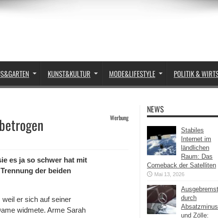
US&GARTEN
KUNST&KULTUR
MODE&LIFESTYLE
POLITIK & WIRT
NEWS
Werbung
 betrogen
Stabiles
Internet im
ländlichen
Raum: Das
ie es ja so schwer hat mit
Comeback der Satelliten
 Trennung der beiden
Mai 13, 2026
Ausgebrems
durch
weil er sich auf seiner
Absatzminus
 Dame widmete. Arme Sarah
und Zölle: