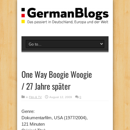
One Way Boogie Woogie
/ 27 Jahre später
in
Film & TV
August 12, 2009
0
Genre:
Dokumentarfilm, USA (1977/2004),
121 Minuten