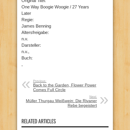
Original Titel:
One Way Boogie Woogie / 27 Years
Later
Regie:
James Benning
Altersfreigabe:
n.v.
Darsteller:
n.v.,
Buch:
,
Previous:
Back to the Garden, Flower Power
Comes Full Circle
Next:
Müller Thurgau Weißwein: Die Rivaner
Rebe begeistert
RELATED ARTICLES