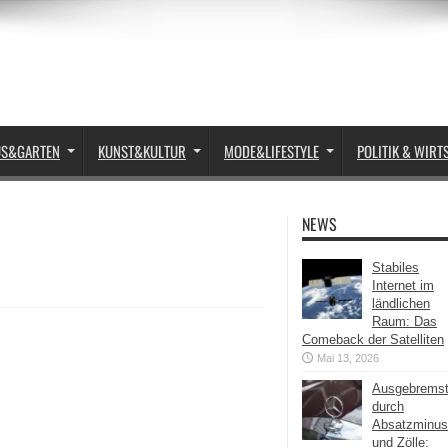
US&GARTEN
KUNST&KULTUR
MODE&LIFESTYLE
POLITIK & WIRT
NEWS
Stabiles
Internet im
ländlichen
Raum: Das
Comeback der Satelliten
Mai 13, 2026
Ausgebrems
durch
Absatzminus
und Zölle: