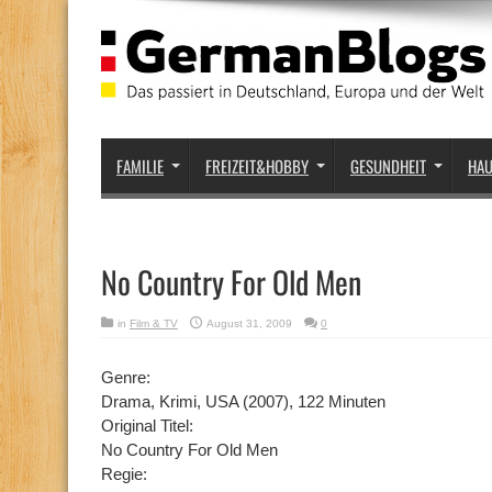
FAMILIE
FREIZEIT&HOBBY
GESUNDHEIT
HA
No Country For Old Men
in
Film & TV
August 31, 2009
0
Genre:
Drama, Krimi, USA (2007), 122 Minuten
Original Titel:
No Country For Old Men
Regie: