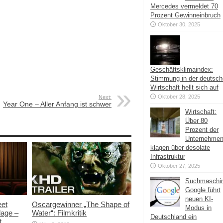
Mercedes vermeldet 70
Prozent Gewinneinbruch
Oktober 30, 2025
Geschäftsklimaindex:
Stimmung in der deutsc
Wirtschaft hellt sich auf
Oktober 28, 2025
Next:
Year One – Aller Anfang ist schwer
Wirtschaft:
Über 80
Prozent der
Unternehme
klagen über desolate
Infrastruktur
Oktober 27, 2025
Suchmaschi
Google führt
neuen KI-
eet
Oscargewinner „The Shape of
Modus in
lage –
Water“: Filmkritik
Deutschland ein
t