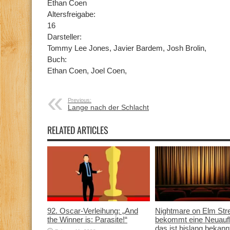
Ethan Coen
Altersfreigabe:
16
Darsteller:
Tommy Lee Jones, Javier Bardem, Josh Brolin,
Buch:
Ethan Coen, Joel Coen,
Previous:
Lange nach der Schlacht
RELATED ARTICLES
92. Oscar-Verleihung: „And
Nightmare on Elm Str
the Winner is: Parasite!“
bekommt eine Neuauf
das ist bislang bekann