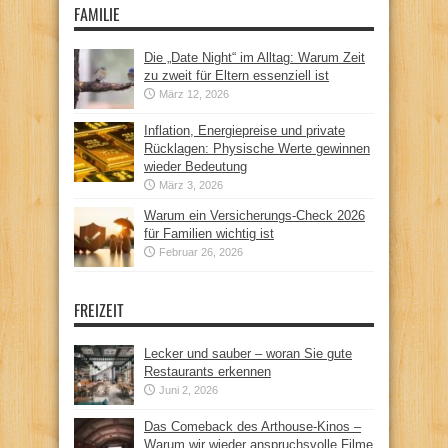
FAMILIE
Die „Date Night“ im Alltag: Warum Zeit
zu zweit für Eltern essenziell ist
März 12, 2026
Inflation, Energiepreise und private
Rücklagen: Physische Werte gewinnen
wieder Bedeutung
März 3, 2026
Warum ein Versicherungs-Check 2026
für Familien wichtig ist
Februar 26, 2026
FREIZEIT
Lecker und sauber – woran Sie gute
Restaurants erkennen
Juni 2, 2026
Das Comeback des Arthouse-Kinos –
Warum wir wieder anspruchsvolle Filme