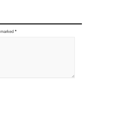
re marked
*