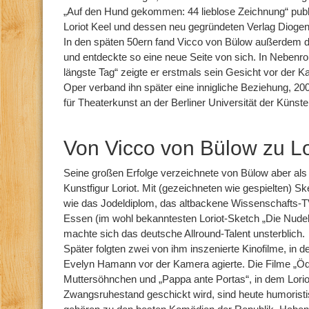
„Auf den Hund gekommen: 44 lieblose Zeichnung“ publ
Loriot Keel und dessen neu gegründeten Verlag Diogen
In den späten 50ern fand Vicco von Bülow außerdem 
und entdeckte so eine neue Seite von sich. In Nebenrol
längste Tag“ zeigte er erstmals sein Gesicht vor der
Oper verband ihn später eine innigliche Beziehung, 20
für Theaterkunst an der Berliner Universität der Künste
Von Vicco von Bülow zu Lo
Seine großen Erfolge verzeichnete von Bülow aber als
Kunstfigur Loriot. Mit (gezeichneten wie gespielten) S
wie das Jodeldiplom, das altbackene Wissenschafts
Essen (im wohl bekanntesten Loriot-Sketch „Die Nudel
machte sich das deutsche Allround-Talent unsterblich.
Später folgten zwei von ihm inszenierte Kinofilme, in 
Evelyn Hamann vor der Kamera agierte. Die Filme „Ödi
Muttersöhnchen und „Pappa ante Portas“, in dem Loriot
Zwangsruhestand geschickt wird, sind heute humoristi