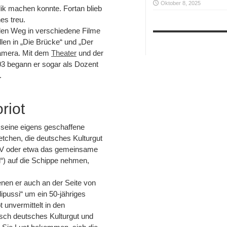
Oktober 8, 2025
ik machen konnte. Fortan blieb
es treu.
den Weg in verschiedene Filme
len in „Die Brücke“ und „Der
 Kamera. Mit dem
Theater
und der
03 begann er sogar als Dozent
.
riot
 seine eigens geschaffene
ketchen, die deutsches Kulturgut
-TV oder etwa das gemeinsame
“) auf die Schippe nehmen,
denen er auch an der Seite von
pussi“ um ein 50-jähriges
 unvermittelt in den
sch deutsches Kulturgut und