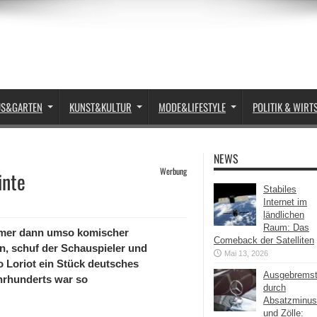
US&GARTEN
KUNST&KULTUR
MODE&LIFESTYLE
POLITIK & WIRT
NEWS
Werbung
inte
Stabiles
Internet im
ländlichen
Raum: Das
immer dann umso komischer
Comeback der Satelliten
, schuf der Schauspieler und
Mai 13, 2026
o Loriot ein Stück deutsches
Ausgebrems
hrhunderts war so
durch
Absatzminus
und Zölle: