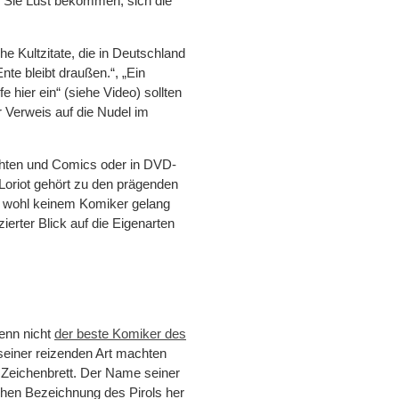
 Sie Lust bekommen, sich die
e Kultzitate, die in Deutschland
Ente bleibt draußen.“, „Ein
e hier ein“ (siehe Video) sollten
r Verweis auf die Nudel im
hten und Comics oder in DVD-
Loriot gehört zu den prägenden
 wohl keinem Komiker gelang
ierter Blick auf die Eigenarten
wenn nicht
der beste Komiker des
 seiner reizenden Art machten
m Zeichenbrett. Der Name seiner
schen Bezeichnung des Pirols her