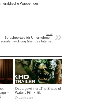
ch heraldische Wappen der
Next:
Sprachportale für Unternehmen:
rsonalentwicklung über das Internet
eet
Oscargewinner „The Shape of
lage –
Water“: Filmkritik
t
März 8, 2018