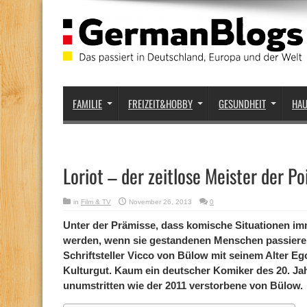
FAMILIE
FREIZEIT&HOBBY
GESUNDHEIT
HA
Loriot – der zeitlose Meister der Po
in
Film & TV
November 26, 2013
0
Unter der Prämisse, dass komische Situationen 
werden, wenn sie gestandenen Menschen passieren
Schriftsteller Vicco von Bülow mit seinem Alter Eg
Kulturgut. Kaum ein deutscher Komiker des 20. Ja
unumstritten wie der 2011 verstorbene von Bülow.