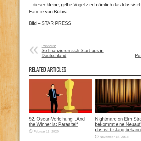
– dieser kleine, gelbe Vogel ziert nämlich das klassis
Familie von Bülow.
Bild – STAR PRESS
Previous:
So finanzieren sich Start-ups in
Deutschland
Pe
RELATED ARTICLES
92. Oscar-Verleihung: „And
Nightmare on Elm Str
the Winner is: Parasite!“
bekommt eine Neuauf
das ist bislang bekann
Februar 11, 2020
November 18, 2018