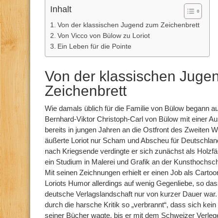
Inhalt
Von der klassischen Jugend zum Zeichenbrett
Von Vicco von Bülow zu Loriot
Ein Leben für die Pointe
Von der klassischen Juge
Zeichenbrett
Wie damals üblich für die Familie von Bülow begann 
Bernhard-Viktor Christoph-Carl von Bülow mit einer Aus
bereits in jungen Jahren an die Ostfront des Zweiten W
äußerte Loriot nur Scham und Abscheu für Deutschland
nach Kriegsende verdingte er sich zunächst als Holzfäll
ein Studium in Malerei und Grafik an der Kunsthochsc
Mit seinen Zeichnungen erhielt er einen Job als Cartooni
Loriots Humor allerdings auf wenig Gegenliebe, so dass
deutsche Verlagslandschaft nur von kurzer Dauer war.
durch die harsche Kritik so „verbrannt“, dass sich kein
seiner Bücher wagte, bis er mit dem Schweizer Verleg