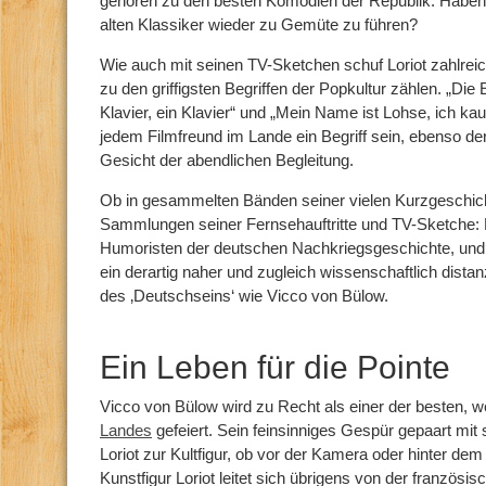
gehören zu den besten Komödien der Republik. Haben
alten Klassiker wieder zu Gemüte zu führen?
Wie auch mit seinen TV-Sketchen schuf Loriot zahlreich
zu den griffigsten Begriffen der Popkultur zählen. „Die 
Klavier, ein Klavier“ und „Mein Name ist Lohse, ich kauf
jedem Filmfreund im Lande ein Begriff sein, ebenso de
Gesicht der abendlichen Begleitung.
Ob in gesammelten Bänden seiner vielen Kurzgeschic
Sammlungen seiner Fernsehauftritte und TV-Sketche: 
Humoristen der deutschen Nachkriegsgeschichte, und
ein derartig naher und zugleich wissenschaftlich distanz
des ‚Deutschseins‘ wie Vicco von Bülow.
Ein Leben für die Pointe
Vicco von Bülow wird zu Recht als einer der besten, 
Landes
gefeiert. Sein feinsinniges Gespür gepaart mit
Loriot zur Kultfigur, ob vor der Kamera oder hinter de
Kunstfigur Loriot leitet sich übrigens von der französi