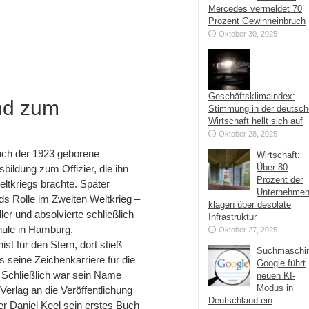
Mercedes vermeldet 70
Prozent Gewinneinbruch
Oktober 30, 2025
Geschäftsklimaindex:
nd zum
Stimmung in der deutsc
Wirtschaft hellt sich auf
Oktober 28, 2025
auch der 1923 geborene
Wirtschaft:
Über 80
bildung zum Offizier, die ihn
Prozent der
eltkriegs brachte. Später
Unternehme
s Rolle im Zweiten Weltkrieg –
klagen über desolate
er und absolvierte schließlich
Infrastruktur
hule in Hamburg.
Oktober 27, 2025
st für den Stern, dort stieß
Suchmaschi
 seine Zeichenkarriere für die
Google führt
 Schließlich war sein Name
neuen KI-
Modus in
 Verlag an die Veröffentlichung
Deutschland ein
er Daniel Keel sein erstes Buch