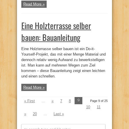
Read More »
Eine Holzterrasse selber
bauen: Bauanleitung
Eine Holzterrasse selber bauen ist ein Do-it-
Yourself-Projekt, das mit einer Menge Material und
dennoch relativ wenig Aufwand zu bewerkstelligen
ist. Man kann auf mehreren Wegen zum Ziel
kommen – diese Bauanleitung zeigt einen leichten
und einen schnellen.
Read More »
9
« First
...
«
7
8
Page 9 of 25
10
11
»
20
...
Last »